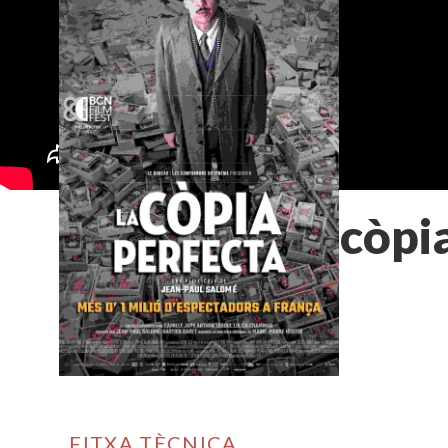
La còpi
FITXA TÈCNICA