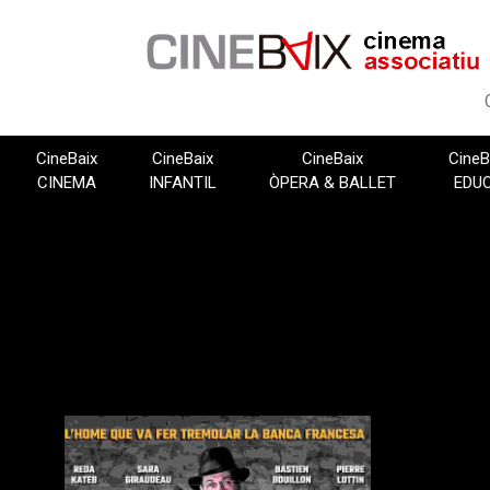
Vés
al
contingut
CineBaix
CineBaix
CineBaix
CineB
CINEMA
INFANTIL
ÒPERA & BALLET
EDU