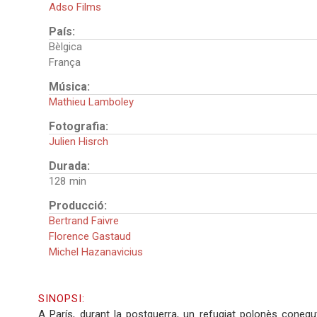
Adso Films
País:
Bèlgica
França
Música:
Mathieu Lamboley
Fotografia:
Julien Hisrch
Durada:
128
Producció:
Bertrand Faivre
Florence Gastaud
Michel Hazanavicius
SINOPSI:
A París, durant la postguerra, un refugiat polonès coneg