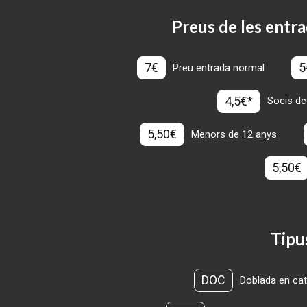
Preus de les entra
7€
5
Preu entrada normal
4,5€*
Socis de
5,50€
Menors de 12 anys
5,50€
Tipu
DOC
Doblada en cat