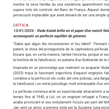
mentre la seva família du una existència aparentment norm
supera tots els controls del Banc de França. Aquest domini
persecució implacable que aviat deixarà de ser una simple qü
CRÍTICA:
13/01/2026 - Reda Kateb brilla en el paper d'un reeixit fals
aconsegueix un perfecte equilibri de gèneres
“Sabia que algun dia reconeixerien el teu talent”. Pensan
patent, la dona del protagonista de la captivadora pel·lícul
Encara que, en certa manera, també l’encerta, perquè el seu 
la història de la falsificació, es parlaria d'un Bokharski de 
Inspirada en un personatge que realment va acaparar titulars
(2023) traça la fascinant trajectòria d'aquest enginyós fa
combina a la perfecció els codis del cine policíac, una llar
la falsificació i un retrat psicològic molt entranyable d’un 
La pel·lícula comença amb un espectacular atracament a un 
temps fins al 1943, a Lió, on un enginyer refugiat a Franç
acaba provocant el seu reclutament forçós per part del tèr
Jan sent un amor a primera vista per la Suzanne (una inc