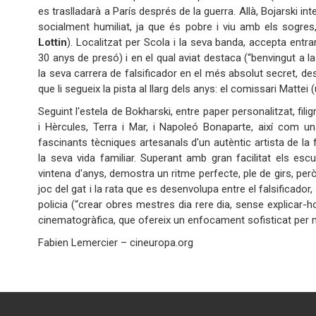
es traslladarà a París després de la guerra. Allà, Bojarski i
socialment humiliat, ja que és pobre i viu amb els sogre
Lottin
). Localitzat per Scola i la seva banda, accepta entrar
30 anys de presó) i en el qual aviat destaca (“benvingut a la 
la seva carrera de falsificador en el més absolut secret, des
que li segueix la pista al llarg dels anys: el comissari Mattei (
Seguint l'estela de Bokharski, entre paper personalitzat, fi
i Hèrcules, Terra i Mar, i Napoleó Bonaparte, així com un
fascinants tècniques artesanals d'un autèntic artista de la 
la seva vida familiar. Superant amb gran facilitat els escu
vintena d'anys, demostra un ritme perfecte, ple de girs, per
joc del gat i la rata que es desenvolupa entre el falsificador
policia (“crear obres mestres dia rere dia, sense explicar-ho
cinematogràfica, que ofereix un enfocament s
Fabien Lemercier – cineuropa.org