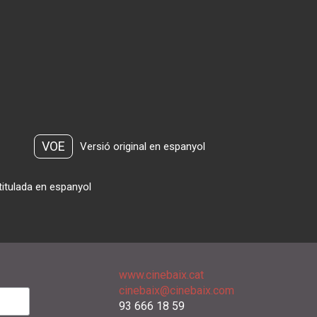
VOE
Versió original en espanyol
titulada en espanyol
www.cinebaix.cat
cinebaix@cinebaix.com
93 666 18 59