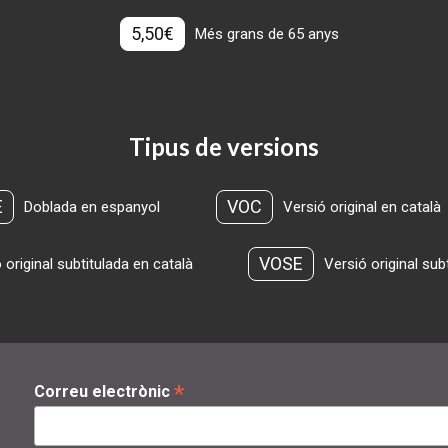
5,50€
Més grans de 65 anys
Tipus de versions
E
VOC
Doblada en espanyol
Versió original en català
VOSE
 original subtitulada en català
Versió original sub
*
Correu electrònic