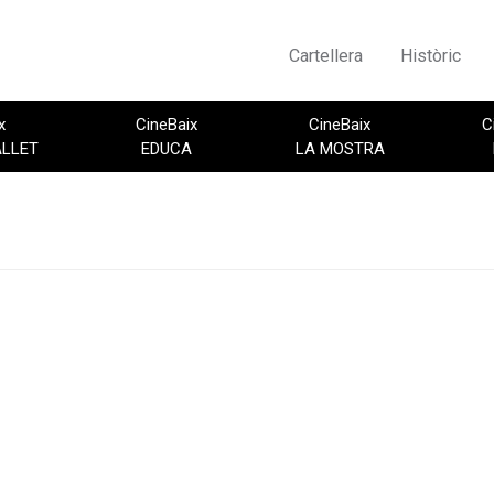
Cartellera
Històric
x
CineBaix
CineBaix
C
ALLET
EDUCA
LA MOSTRA