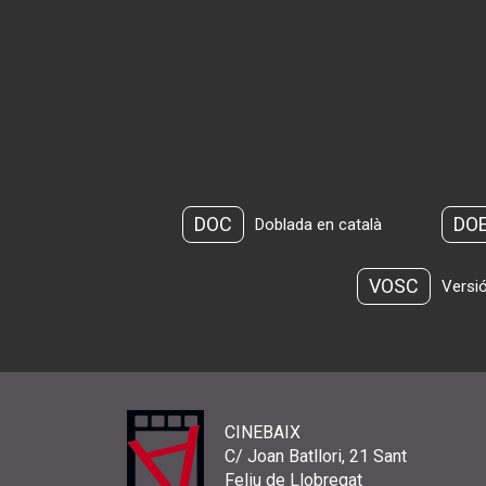
DOC
DO
Doblada en català
VOSC
Versió
CINEBAIX
C/ Joan Batllori, 21 Sant
Feliu de Llobregat