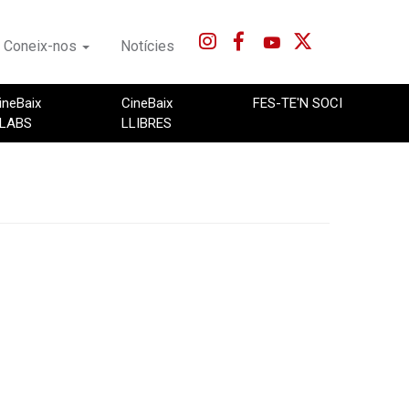
Coneix-nos
Notícies
ineBaix
CineBaix
FES-TE'N SOCI
LABS
LLIBRES