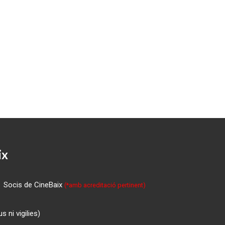
ix
Socis de CineBaix
(*amb acreditació pertinent)
 ni vigilies)