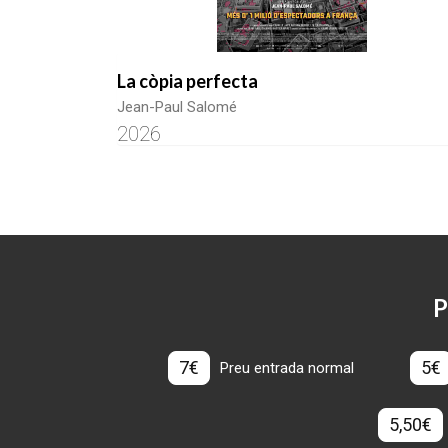
La còpia perfecta
Jean-Paul Salomé
2026
P
7€
5€
Preu entrada normal
5,50€