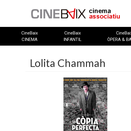
Vés
al
contingut
CineBaix
CineBaix
CineBai
CINEMA
INFANTIL
ÒPERA & B
Lolita Chammah