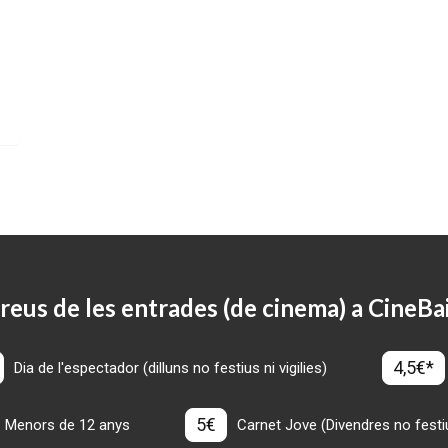
reus de les entrades (de cinema) a CineBa
4,5€*
Dia de l'espectador (dilluns no festius ni vigilies)
5€
Menors de 12 anys
Carnet Jove (Divendres no festius