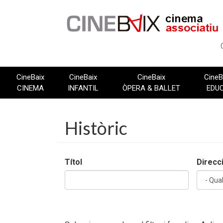
Vés
al
contingut
CineBaix
CineBaix
CineBaix
CineB
CINEMA
INFANTIL
ÒPERA & BALLET
EDU
Històric
Títol
Direcc