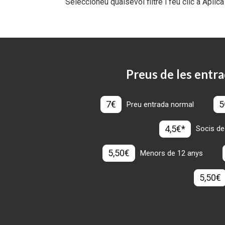
Seleccioneu qualsevol filtre i feu clic a Aplica
Preus de les entra
7€
5
Preu entrada normal
4,5€*
Socis de
5,50€
Menors de 12 anys
5,50€