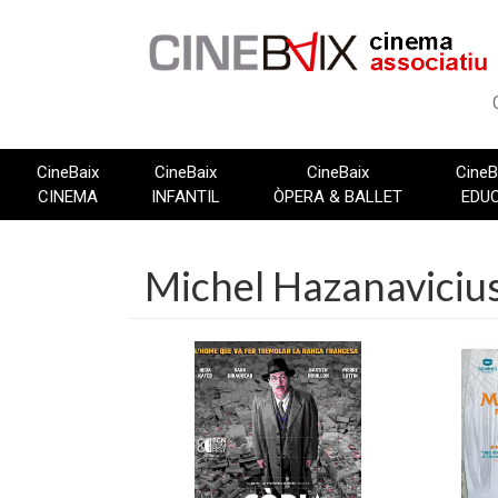
Vés
al
contingut
CineBaix
CineBaix
CineBaix
CineB
CINEMA
INFANTIL
ÒPERA & BALLET
EDU
Michel Hazanaviciu