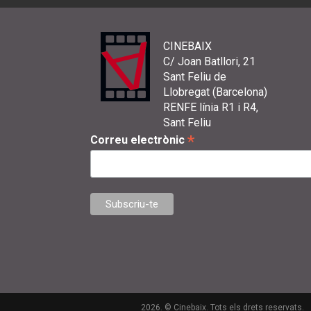
CINEBAIX
C/ Joan Batllori, 21
Sant Feliu de
Llobregat (Barcelona)
RENFE línia R1 i R4,
Sant Feliu
*
Correu electrònic
2026. © Cinebaix. Tots els drets reservats.