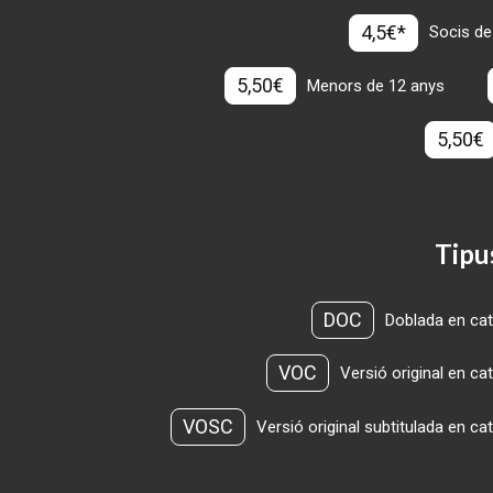
4,5€*
Socis de
5,50€
Menors de 12 anys
5,50€
Tipu
DOC
Doblada en cat
VOC
Versió original en ca
VOSC
Versió original subtitulada en ca