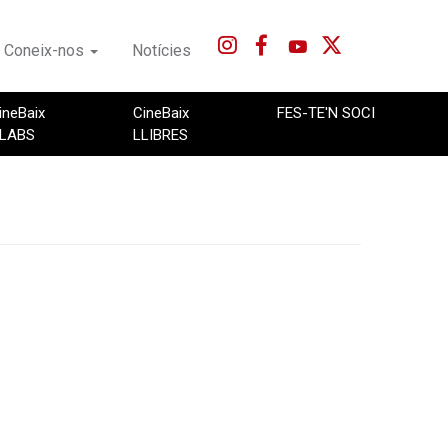
Coneix-nos
Notícies
ineBaix
CineBaix
FES-TE'N SOCI
LABS
LLIBRES