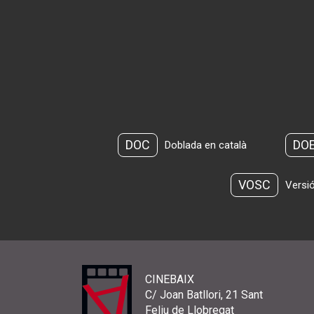
DOC
DO
Doblada en català
VOSC
Versió
CINEBAIX
C/ Joan Batllori, 21 Sant
Feliu de Llobregat