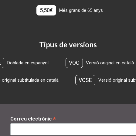
5,50€
Més grans de 65 anys
Tipus de versions
E
VOC
Doblada en espanyol
Versió original en català
VOSE
 original subtitulada en català
Versió original sub
*
Correu electrònic