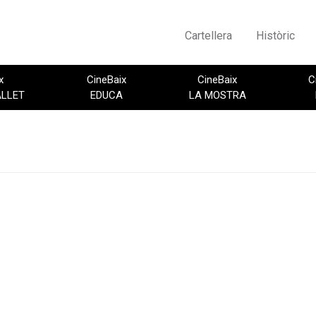
Cartellera
Històric
x
CineBaix
CineBaix
C
ALLET
EDUCA
LA MOSTRA