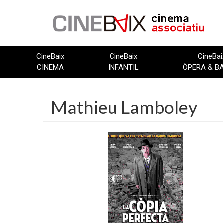
Vés
al
contingut
CineBaix
CineBaix
CineBai
CINEMA
INFANTIL
ÒPERA & B
Mathieu Lamboley