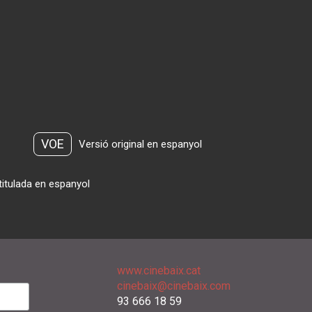
VOE
Versió original en espanyol
titulada en espanyol
www.cinebaix.cat
cinebaix@cinebaix.com
93 666 18 59