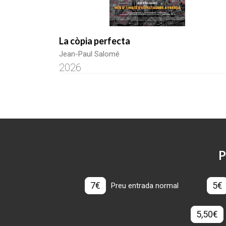
La còpia perfecta
Jean-Paul Salomé
2026
P
7€
5€
Preu entrada normal
5,50€