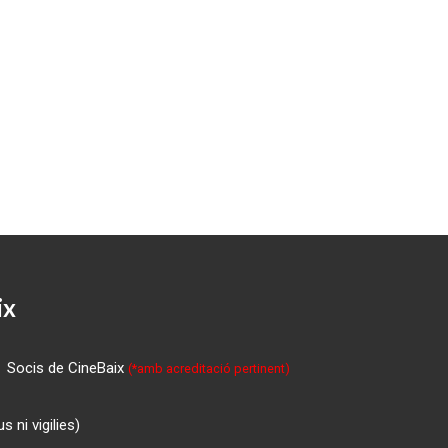
ix
Socis de CineBaix
(*amb acreditació pertinent)
 ni vigilies)