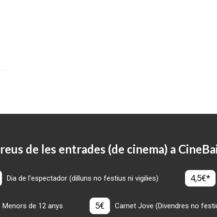
reus de les entrades (de cinema) a CineBa
4,5€*
Dia de l'espectador (dilluns no festius ni vigilies)
5€
Menors de 12 anys
Carnet Jove (Divendres no festius