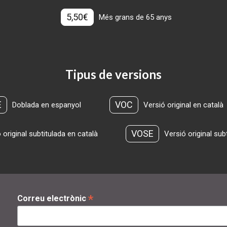
5,50€
Més grans de 65 anys
Tipus de versions
E
VOC
Doblada en espanyol
Versió original en català
VOSE
 original subtitulada en català
Versió original sub
*
Correu electrònic