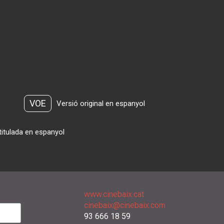
VOE
Versió original en espanyol
titulada en espanyol
www.cinebaix.cat
cinebaix@cinebaix.com
93 666 18 59