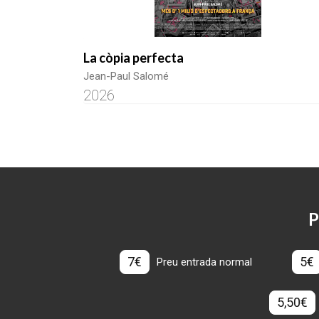
La còpia perfecta
Jean-Paul Salomé
2026
P
7€
5€
Preu entrada normal
5,50€