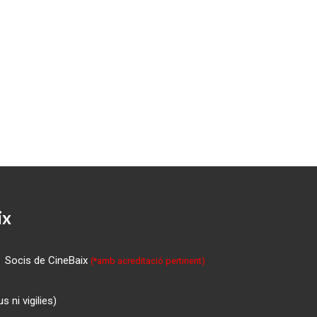
ix
Socis de CineBaix
(*amb acreditació pertinent)
 ni vigilies)