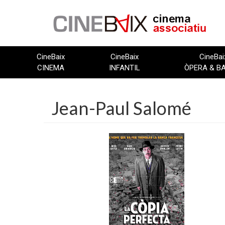
Vés
al
contingut
CineBaix
CineBaix
CineBai
CINEMA
INFANTIL
ÒPERA & B
Jean-Paul Salomé