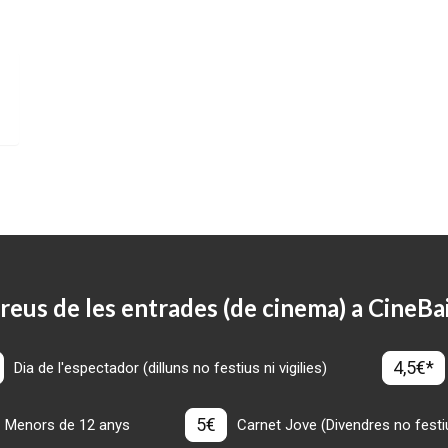
reus de les entrades (de cinema) a CineBa
4,5€*
Dia de l'espectador (dilluns no festius ni vigilies)
5€
Menors de 12 anys
Carnet Jove (Divendres no festius