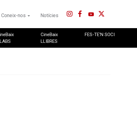
Coneix-nos
Notícies
ineBaix
CineBaix
FES-TE'N SOCI
LABS
LLIBRES