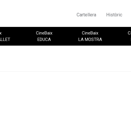
Cartellera
Històric
x
CineBaix
CineBaix
C
ALLET
EDUCA
LA MOSTRA