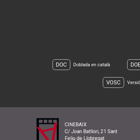
DOC
DO
Doblada en català
VOSC
Versió
CINEBAIX
C/ Joan Batllori, 21 Sant
Feliu de Llobregat