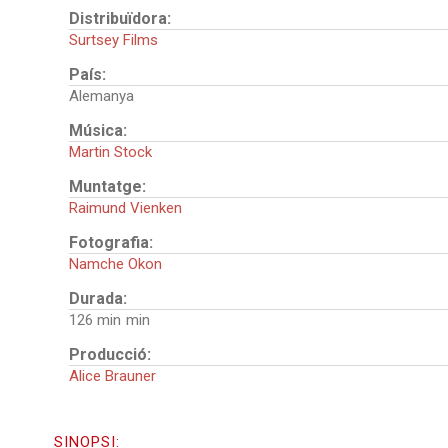
Distribuïdora:
Surtsey Films
País:
Alemanya
Música:
Martin Stock
Muntatge:
Raimund Vienken
Fotografia:
Namche Okon
Durada:
126 min
Producció:
Alice Brauner
SINOPSI: