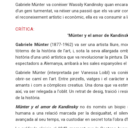
Gabriele Münter va conèixer Wassily Kandinsky quan encara so
d'un geni turmentat, va néixer una passió que els va unir co
el reconeixement artístic i econòmic, ella es va consumir a
CRÍTICA:
'Münter y el amor de Kandinsky
Gabriele Münter
(1877-1962) va ser una artista lliure, mo
tòtems de la història de l'art, i, sota la seva allargada om
història d'una unió artística que va revolucionar la pintura. D
espectadors a Alemanya, arribarà a les sales espanyoles el 
Gabriele Münter (interpretada per Vanessa Loibl) va conè
obrir-se camí en l'art. Entre pinzells, viatges i el caràcte
amants i com a còmplices creatius. Una dona que va estimar a
així, va ser relegada a l'oblit. Un retrat de desig, traïció i
de la història.
Münter y el amor de Kandinsky
no és només un biopic s
humana a una relació marcada per la desigualtat, el silenci
avançada al seu temps, va custodiar en secret tota l'obra d