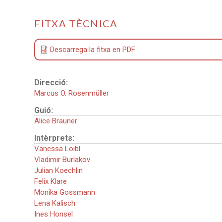
FITXA TÈCNICA
Descarrega la fitxa en PDF
Direcció:
Marcus O. Rosenmüller
Guió:
Alice Brauner
Intèrprets:
Vanessa Loibl
Vladimir Burlakov
Julian Koechlin
Felix Klare
Monika Gossmann
Lena Kalisch
Ines Honsel