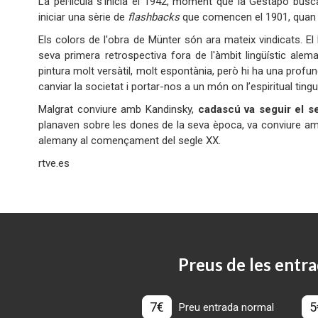
La pel·lícula s'inicia el 1942, moment que la Gestapo busc
iniciar una sèrie de
flashbacks
que comencen el 1901, quan e
Els colors de l'obra de Münter són ara mateix vindicats. 
seva primera retrospectiva fora de l'àmbit lingüístic alem
pintura molt versàtil, molt espontània, però hi ha una profund
canviar la societat i portar-nos a un món on l’espiritual ting
Malgrat conviure amb Kandinsky,
cadascú va seguir el s
planaven sobre les dones de la seva època, va conviure amb 
alemany al començament del segle XX.
rtve.es
Preus de les entra
7€
5
Preu entrada normal