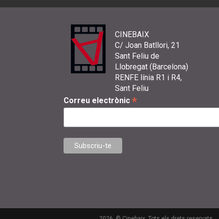
CINEBAIX
C/ Joan Batllori, 21
Sant Feliu de
Llobregat (Barcelona)
RENFE línia R1 i R4,
Sant Feliu
*
Correu electrònic
2026. © Cinebaix. Tots els drets reservats.