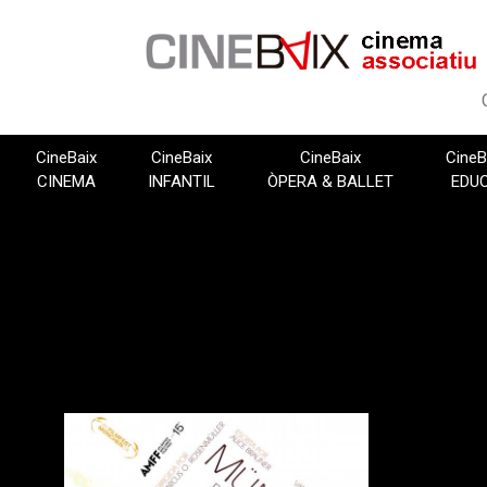
Vés
al
contingut
CineBaix
CineBaix
CineBaix
CineB
CINEMA
INFANTIL
ÒPERA & BALLET
EDU