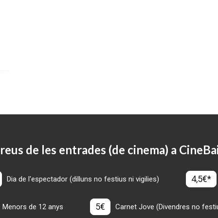
reus de les entrades (de cinema) a CineBa
4,5€*
Dia de l'espectador (dilluns no festius ni vigilies)
5€
Menors de 12 anys
Carnet Jove (Divendres no festius