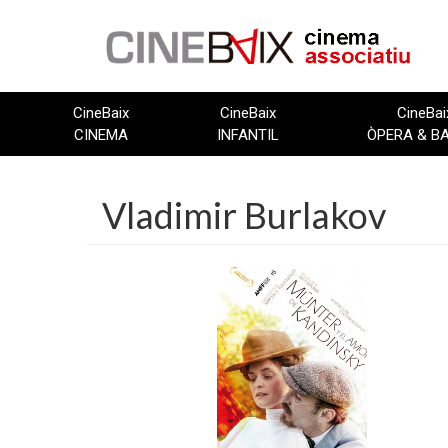
Vés
al
contingut
CineBaix
CineBaix
CineBai
CINEMA
INFANTIL
ÒPERA & B
Vladimir Burlakov