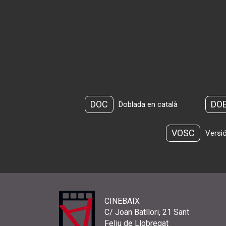
DOC
DO
Doblada en català
VOSC
Versió
CINEBAIX
C/ Joan Batllori, 21 Sant
Feliu de Llobregat