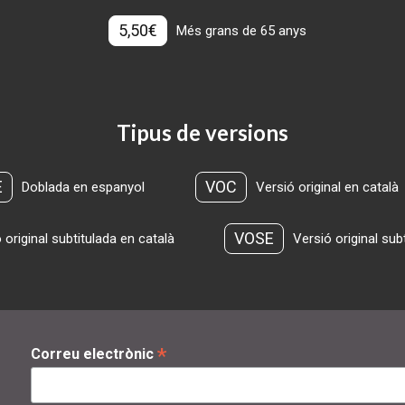
5,50€
Més grans de 65 anys
Tipus de versions
E
VOC
Doblada en espanyol
Versió original en català
VOSE
 original subtitulada en català
Versió original sub
*
Correu electrònic