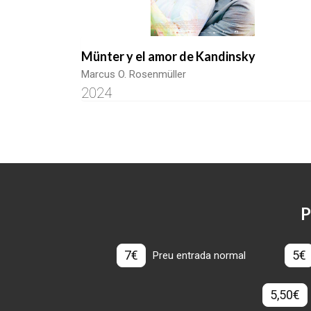
Münter y el amor de Kandinsky
Marcus O. Rosenmüller
2024
P
7€
5€
Preu entrada normal
5,50€