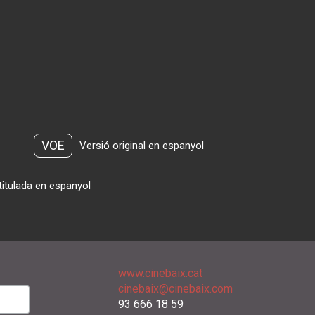
VOE
Versió original en espanyol
titulada en espanyol
www.cinebaix.cat
cinebaix@cinebaix.com
93 666 18 59