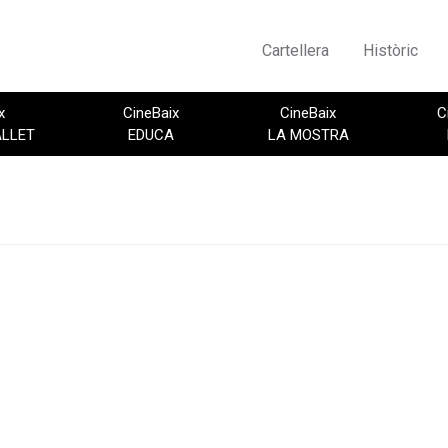
Cartellera
Històric
x
CineBaix
CineBaix
C
ALLET
EDUCA
LA MOSTRA