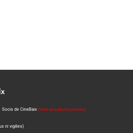
ix
Socis de CineBaix
(*amb acreditació pertinent)
 ni vigilies)