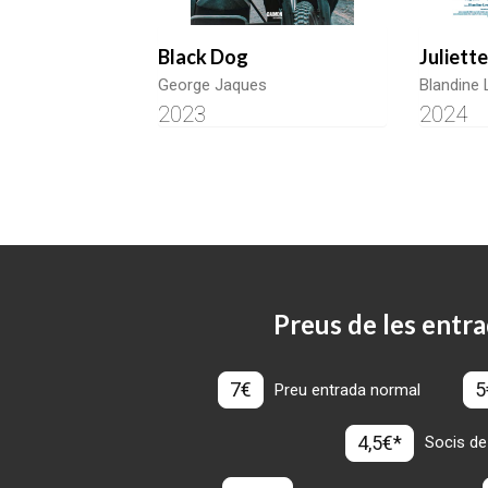
Black Dog
Juliett
George Jaques
Blandine 
2023
2024
Preus de les entra
7€
5
Preu entrada normal
4,5€*
Socis de