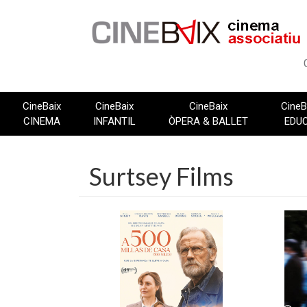
Vés
al
contingut
CineBaix
CineBaix
CineBaix
CineB
CINEMA
INFANTIL
ÒPERA & BALLET
EDU
Surtsey Films