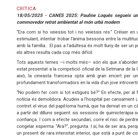
CRÍTICA:
18/05/2025 - CANES 2025: Pauline Loquès segueix un j
commovedor retrat ambientat al món urbà modern
“Era com si ho veiessis tot i no veiessis res.” Créixer en
estimulant, intentar trobar l'ànima bessona entre la multitu
amb la família… El pas a l'adultesa és molt lluny de ser u
els altres resulta cada cop més difícil.
Tots aquests temes —i molts més— són els que s'aborde
estat presentat a la competició oficial de la Setmana de la 
això, la cineasta francesa opta amb gran encert per un
profundament transformadors en la vida d'un jove introvertit 
“No podem fer com si tot estigués bé?” En efecte, per al N
notícia és demolidora. Acudeix a l'hospital per cansament i,
contret el virus del papil·loma humà, que ha derivat en un c
a partir del dilluns següent: sis sessions de quimioteràpia
confiança. I com a efecte secundari, corre el risc de perdre
congelar esperma. “Ara?”, pregunta. I sí, ha de ser ara, per
un present de rara intensitat interior, que està a punt de 