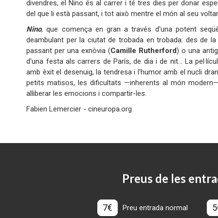
divendres, el Nino és al carrer i té tres dies per donar esp
del que li està passant, i tot això mentre el món al seu voltan
Nino
, que comença en gran a través d'una potent seqüència
deambulant per la ciutat de trobada en trobada: des de la
passant per una exnòvia (
Camille Rutherford
) o una anti
d'una festa als carrers de París, de dia i de nit... La pel
amb èxit el desenuig, la tendresa i l'humor amb el nucli dram
petits matisos, les dificultats —inherents al món modern— d
alliberar les emocions i compartir-les.
Fabien Lemercier - cineuropa.org
Preus de les entra
7€
5
Preu entrada normal