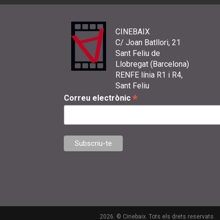
CINEBAIX
C/ Joan Batllori, 21
Sant Feliu de
Llobregat (Barcelona)
RENFE línia R1 i R4,
Sant Feliu
*
Correu electrònic
2026. © Cinebaix. Tots els drets reservats.