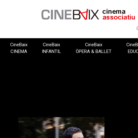
Vés
al
contingut
CineBaix
CineBaix
CineBaix
CineB
CINEMA
INFANTIL
ÒPERA & BALLET
EDU