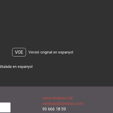
VOE
Versió original en espanyol
titulada en espanyol
www.cinebaix.cat
cinebaix@cinebaix.com
93 666 18 59