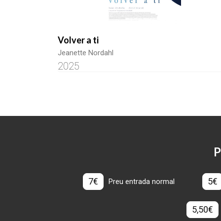
Volver a ti
Jeanette Nordahl
2025
P
7€
5€
Preu entrada normal
5,50€