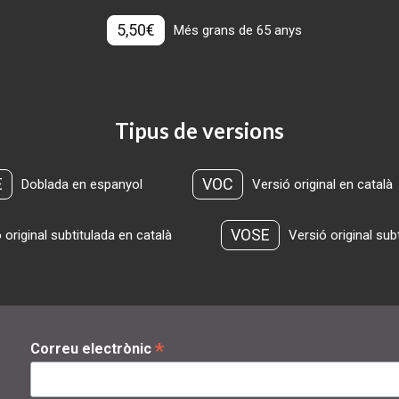
5,50€
Més grans de 65 anys
Tipus de versions
E
VOC
Doblada en espanyol
Versió original en català
VOSE
 original subtitulada en català
Versió original sub
*
Correu electrònic