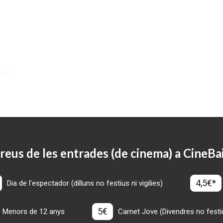
reus de les entrades (de cinema) a CineBa
4,5€*
Dia de l'espectador (dilluns no festius ni vigilies)
5€
Menors de 12 anys
Carnet Jove (Divendres no festius