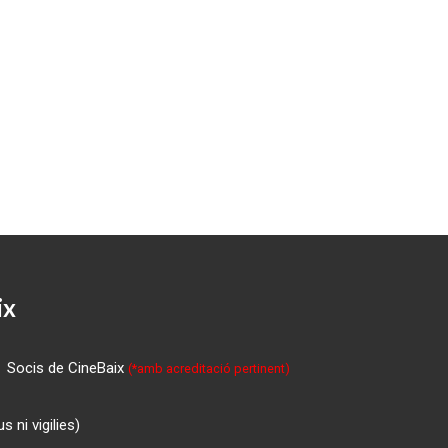
ix
Socis de CineBaix
(*amb acreditació pertinent)
 ni vigilies)