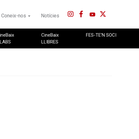
Coneix-nos
Notícies
ineBaix
CineBaix
FES-TE'N SOCI
LABS
LLIBRES