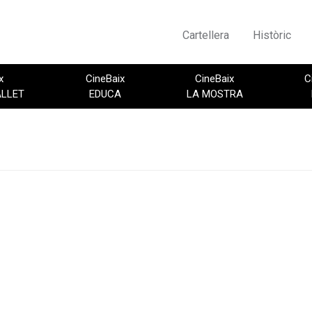
Cartellera
Històric
x
CineBaix
CineBaix
C
ALLET
EDUCA
LA MOSTRA