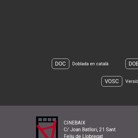
DOC
DO
Doblada en català
VOSC
Versió
CINEBAIX
C/ Joan Batllori, 21 Sant
Feliu de Llobregat