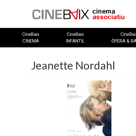
Vés
al
contingut
CineBaix
CineBaix
CineBai
CINEMA
INFANTIL
ÒPERA & B
Jeanette Nordahl