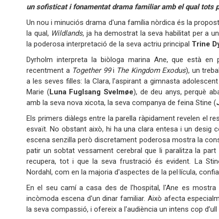
un sofisticat i fonamentat drama familiar amb el qual tots 
Un nou i minuciós drama d'una família nòrdica és la propos
la qual,
Wildlands
, ja ha demostrat la seva habilitat per a u
la poderosa interpretació de la seva actriu principal
Trine D
Dyrholm interpreta la biòloga marina Ane, que està en
recentment a
Together 99
i
The Kingdom Exodus
), un treb
a les seves filles: la Clara, l'aspirant a gimnasta adolescent
Marie (
Luna Fuglsang Svelmøe
), de deu anys, perquè a
amb la seva nova xicota, la seva companya de feina Stine (
Els primers diàlegs entre la parella ràpidament revelen el r
esvaït. No obstant això, hi ha una clara entesa i un desig c
escena senzilla però discretament poderosa mostra la consci
patir un sobtat vessament cerebral que li paralitza la pa
recupera, tot i que la seva frustració és evident. La St
Nordahl, com en la majoria d'aspectes de la pel·lícula, confi
En el seu camí a casa des de l'hospital, l'Ane es mostra
incòmoda escena d'un dinar familiar. Això afecta especialme
la seva compassió, i ofereix a l'audiència un intens cop d’ul