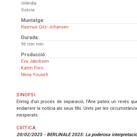
Islàndia
Suècia
Muntatge:
Rasmus Gitz-Johansen
Durada:
96 min
Producció:
Eva Jakobsen
Katrin Pors
Nima Yousefi
SINOPSI:
Enmig d'un procés de separació, l’Ane pateix un revés que
endarrerir la notícia als seus fills. Units per les circumstàn
inesperats.
CRÍTICA:
20/02/2025 - BERLINALE 2025: La poderosa interpretació 