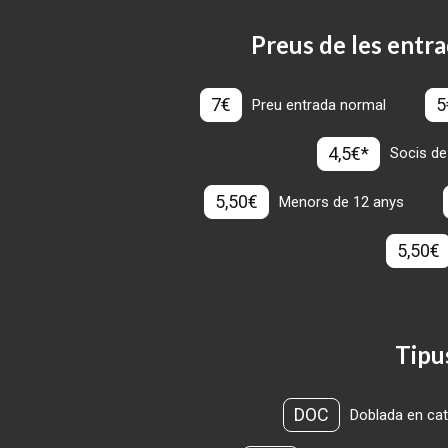
Preus de les entra
7€
5
Preu entrada normal
4,5€*
Socis de
5,50€
Menors de 12 anys
5,50€
Tipu
DOC
Doblada en cat