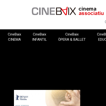
Vés
al
contingut
CineBaix
CineBaix
CineBaix
CineB
CINEMA
INFANTIL
ÒPERA & BALLET
EDU