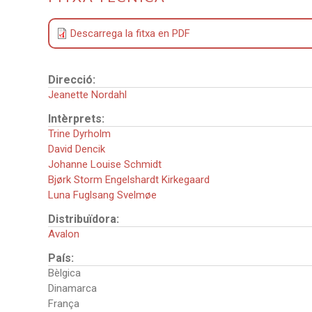
Descarrega la fitxa en PDF
Direcció:
Jeanette Nordahl
Intèrprets:
Trine Dyrholm
David Dencik
Johanne Louise Schmidt
Bjørk Storm Engelshardt Kirkegaard
Luna Fuglsang Svelmøe
Distribuïdora:
Avalon
País:
Bèlgica
Dinamarca
França