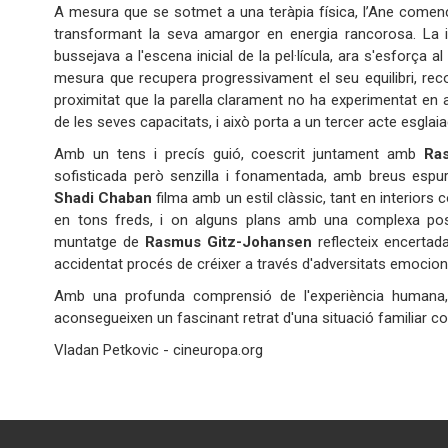
A mesura que se sotmet a una teràpia física, l’Ane comença
transformant la seva amargor en energia rancorosa. La in
bussejava a l'escena inicial de la pel·lícula, ara s'esforça
mesura que recupera progressivament el seu equilibri, reco
proximitat que la parella clarament no ha experimentat en
de les seves capacitats, i això porta a un tercer acte esglaia
Amb un tens i precís guió, coescrit juntament amb
Ra
sofisticada però senzilla i fonamentada, amb breus espur
Shadi Chaban
filma amb un estil clàssic, tant en interiors c
en tons freds, i on alguns plans amb una complexa po
muntatge de
Rasmus Gitz-Johansen
reflecteix encertada
accidentat procés de créixer a través d'adversitats emocional
Amb una profunda comprensió de l'experiència humana, 
aconsegueixen un fascinant retrat d'una situació famil
Vladan Petkovic - cineuropa.org