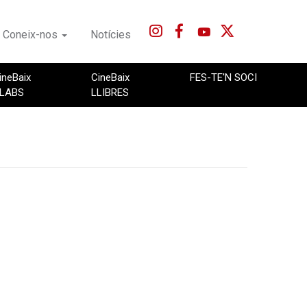
Coneix-nos
Notícies
ineBaix
CineBaix
FES-TE'N SOCI
LABS
LLIBRES