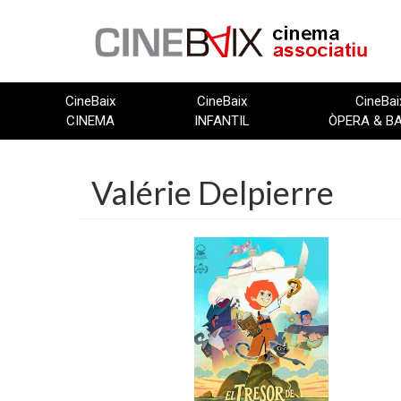
Vés
al
contingut
CineBaix
CineBaix
CineBai
CINEMA
INFANTIL
ÒPERA & B
Valérie Delpierre