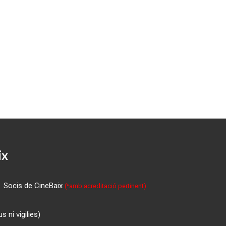
ix
Socis de CineBaix
(*amb acreditació pertinent)
 ni vigilies)