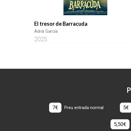
El tresor de Barracuda
Adrià García
2025
P
7€
5€
Preu entrada normal
5,50€