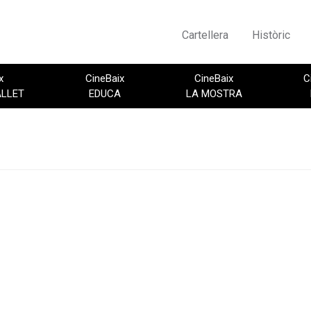
Cartellera
Històric
x
CineBaix
CineBaix
C
ALLET
EDUCA
LA MOSTRA