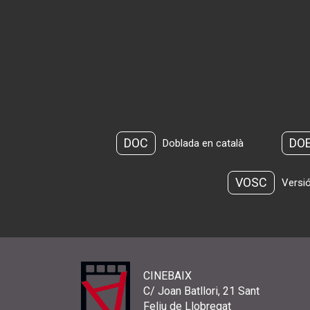
DOC
DO
Doblada en català
VOSC
Versió
CINEBAIX
C/ Joan Batllori, 21 Sant
Feliu de Llobregat