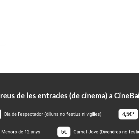
reus de les entrades (de cinema) a CineBa
4,5€*
Dia de l'espectador (dilluns no festius ni vigilies)
5€
Menors de 12 anys
Carnet Jove (Divendres no festius