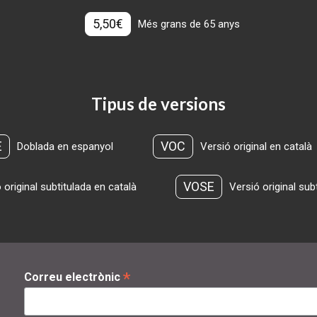
5,50€
Més grans de 65 anys
Tipus de versions
E
VOC
Doblada en espanyol
Versió original en català
VOSE
 original subtitulada en català
Versió original sub
*
Correu electrònic