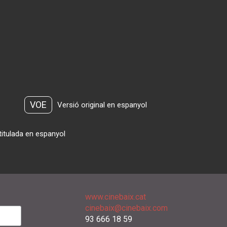
VOE
Versió original en espanyol
titulada en espanyol
www.cinebaix.cat
cinebaix@cinebaix.com
93 666 18 59