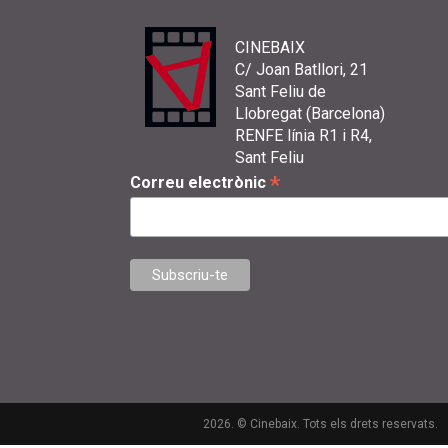
CINEBAIX
C/ Joan Batllori, 21
Sant Feliu de
Llobregat (Barcelona)
RENFE línia R1 i R4,
Sant Feliu
*
Correu electrònic
2026. © Cinebaix. Tots els drets reservats.