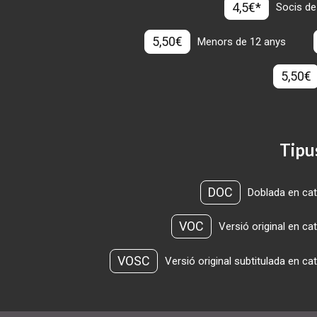
4,5€*
Socis de
5,50€
Menors de 12 anys
5,50€
Tipu
DOC
Doblada en cat
VOC
Versió original en ca
VOSC
Versió original subtitulada en ca