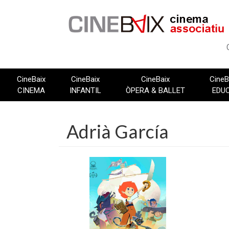
Vés
al
contingut
CineBaix
CineBaix
CineBaix
CineB
CINEMA
INFANTIL
ÒPERA & BALLET
EDU
Adrià García