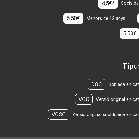
4,5€*
Socis de
5,50€
Menors de 12 anys
5,50€
Tipu
DOC
Doblada en cat
VOC
Versió original en ca
VOSC
Versió original subtitulada en ca