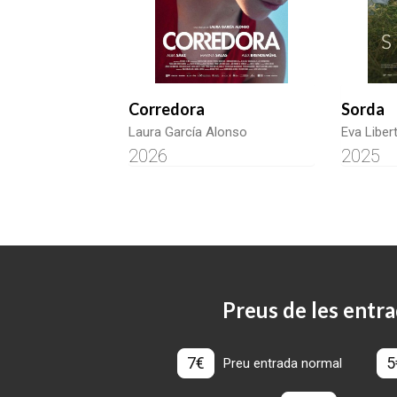
Corredora
Sorda
Laura García Alonso
Eva Liber
2026
2025
Preus de les entra
7€
5
Preu entrada normal