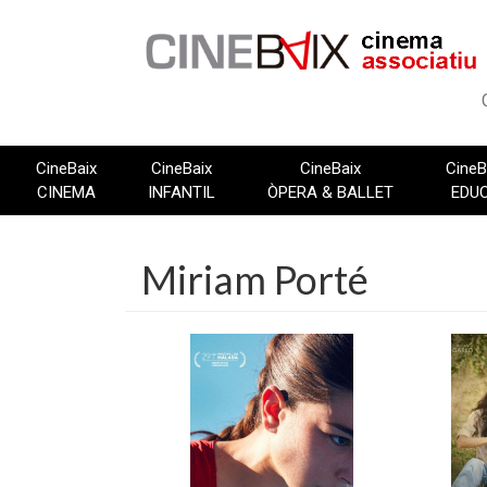
Vés
al
contingut
CineBaix
CineBaix
CineBaix
CineB
CINEMA
INFANTIL
ÒPERA & BALLET
EDU
Miriam Porté