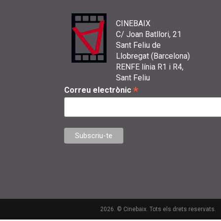
CINEBAIX
C/ Joan Batllori, 21
Sant Feliu de
Llobregat (Barcelona)
RENFE línia R1 i R4,
Sant Feliu
*
Correu electrònic
2026. © Cinebaix. Tots els drets reservats.