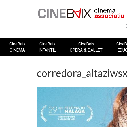
Vés
al
contingut
CineBaix
CineBaix
CineBaix
CineB
CINEMA
INFANTIL
ÒPERA & BALLET
EDU
corredora_altaziws