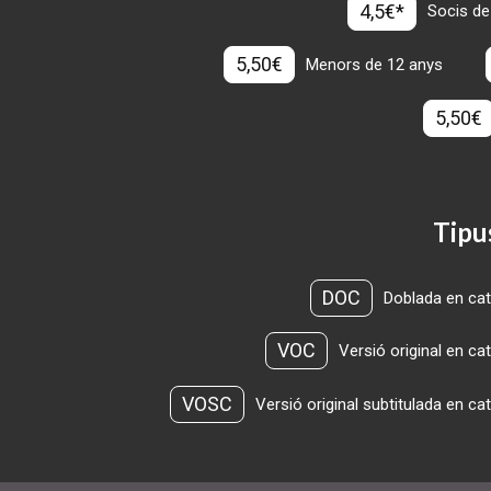
4,5€*
Socis de
5,50€
Menors de 12 anys
5,50€
Tipu
DOC
Doblada en cat
VOC
Versió original en ca
VOSC
Versió original subtitulada en ca