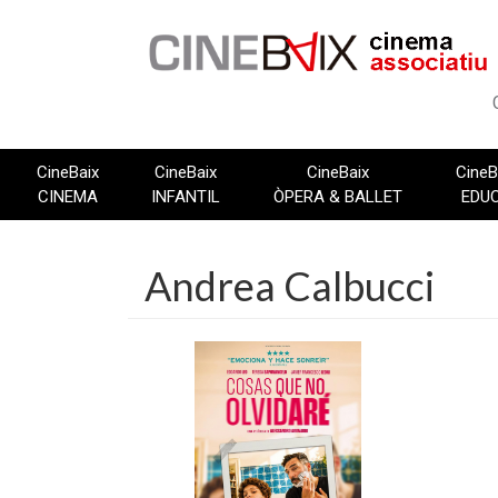
Vés
al
contingut
CineBaix
CineBaix
CineBaix
CineB
CINEMA
INFANTIL
ÒPERA & BALLET
EDU
Andrea Calbucci