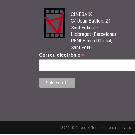
CINEBAIX
C/ Joan Batllori, 21
Sant Feliu de
Llobregat (Barcelona)
RENFE línia R1 i R4,
Sant Feliu
*
Correu electrònic
2026. © Cinebaix. Tots els drets reservats.