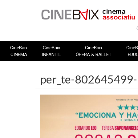
Vés
al
contingut
CineBaix
CineBaix
CineBaix
CineB
CINEMA
INFANTIL
ÒPERA & BALLET
EDU
per_te-802645499-l