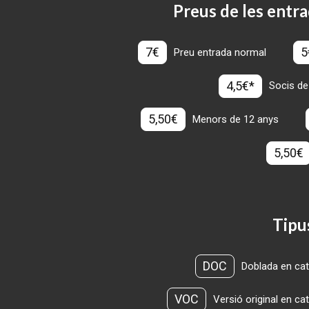
Preus de les entra
7€
5
Preu entrada normal
4,5€*
Socis de
5,50€
Menors de 12 anys
5,50€
Tipu
DOC
Doblada en cat
VOC
Versió original en ca