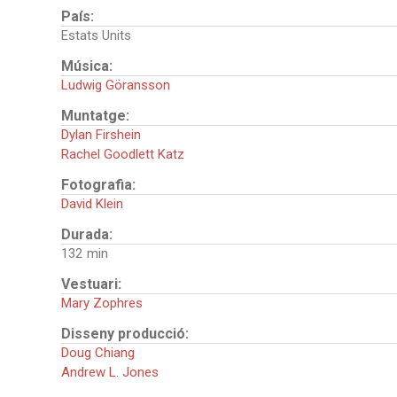
País:
Estats Units
Música:
Ludwig Göransson
Muntatge:
Dylan Firshein
Rachel Goodlett Katz
Fotografia:
David Klein
Durada:
132
Vestuari:
Mary Zophres
Disseny producció:
Doug Chiang
Andrew L. Jones