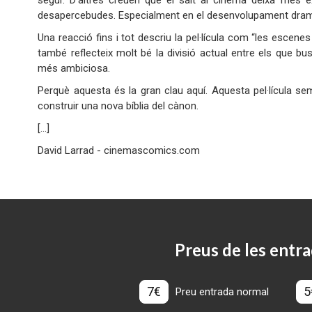
segur. D’altres creuen que el salt al cinema deixa més 
desapercebudes. Especialment en el desenvolupament dram
Una reacció fins i tot descriu la pel·lícula com “les escen
també reflecteix molt bé la divisió actual entre els que b
més ambiciosa.
Perquè aquesta és la gran clau aquí. Aquesta pel·lícula se
construir una nova bíblia del cànon.
[…]
David Larrad - cinemascomics.com
Preus de les entra
7€
5
Preu entrada normal