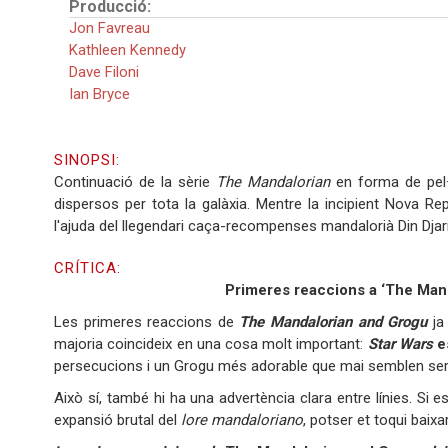
Producció:
Jon Favreau
Kathleen Kennedy
Dave Filoni
Ian Bryce
SINOPSI:
Continuació de la sèrie
The Mandalorian
en forma de pel·l
dispersos per tota la galàxia. Mentre la incipient Nova Repúb
l'ajuda del llegendari caça-recompenses mandalorià Din Djar
CRÍTICA:
Primeres reaccions a ‘The Mand
Les primeres reaccions de
The Mandalorian and Grogu
ja 
majoria coincideix en una cosa molt important:
Star Wars
es
persecucions i un Grogu més adorable que mai semblen ser
Això sí, també hi ha una advertència clara entre línies. Si es
expansió brutal del
lore
mandaloriano
, potser et toqui baix