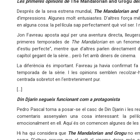
Les primeres opinions de
The Mandalorian and Grogu
deix
Després de la seva estrena mundial,
The Mandalorian and
d'impressions. Algunes molt entusiastes. D’altres força més
en alguna cosa: la pel·lícula sap perfectament què vol ser. I
Jon Favreau aposta aquí per una aventura directa, lleuger
primeres temporades de
The Mandalorian
en un fenomen 
d'estiu perfecte”, mentre que d’altres parlen directament 
capítol gegant de la sèrie… però fet amb diners de cinema.
La diferència és important. Favreau ja havia confirmat f
temporada de la sèrie. I les opinions semblen recolzar-h
centrada sobretot en l'entreteniment pur.
[…]
Din Djarin segueix funcionant com a protagonista
Pedro Pascal torna a posar-se el casc de Din Djarin i les r
comentaris assenyalen una cosa interessant: la pel·
emocionalment en ell. Aquí és on comencen algunes de les 
Hi ha qui considera que
The Mandalorian and Grogu
no emp