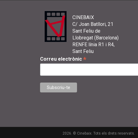
CINEBAIX
C/ Joan Batllori, 21
Sant Feliu de
Llobregat (Barcelona)
RENFE línia R1 i R4,
Sant Feliu
*
Correu electrònic
2026. © Cinebaix. Tots els drets reservats.