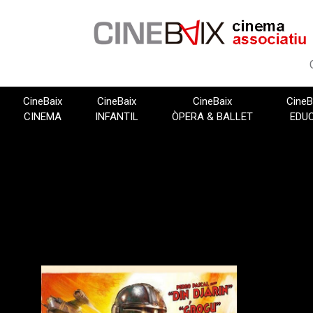
Vés
al
contingut
CineBaix
CineBaix
CineBaix
CineB
CINEMA
INFANTIL
ÒPERA & BALLET
EDU