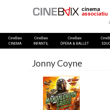
Vés
al
contingut
CineBaix
CineBaix
CineBaix
CineB
CINEMA
INFANTIL
ÒPERA & BALLET
EDU
Jonny Coyne