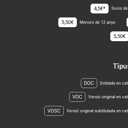
4,5€*
Socis de
5,50€
Menors de 12 anys
5,50€
Tipu
DOC
Doblada en cat
VOC
Versió original en ca
VOSC
Versió original subtitulada en ca