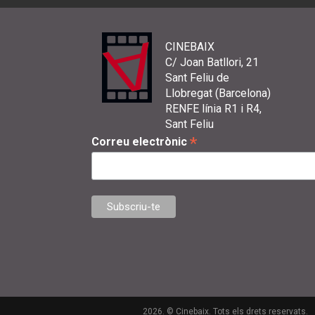
CINEBAIX
C/ Joan Batllori, 21
Sant Feliu de
Llobregat (Barcelona)
RENFE línia R1 i R4,
Sant Feliu
*
Correu electrònic
2026. © Cinebaix. Tots els drets reservats.