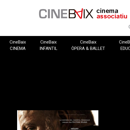
Vés
al
contingut
CineBaix
CineBaix
CineBaix
CineB
CINEMA
INFANTIL
ÒPERA & BALLET
EDU