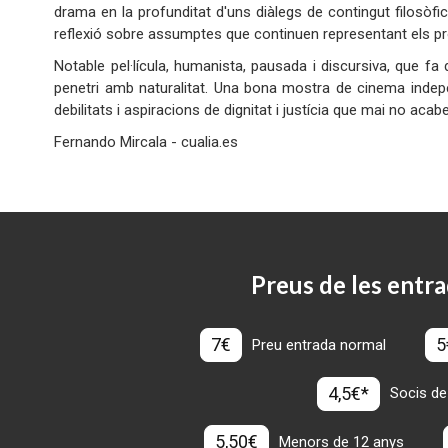
drama en la profunditat d'uns diàlegs de contingut filosòfic
reflexió sobre assumptes que continuen representant els p
Notable pel·lícula, humanista, pausada i discursiva, que fa 
penetri amb naturalitat. Una bona mostra de cinema indep
debilitats i aspiracions de dignitat i justícia que mai no acab
Fernando Mircala - cualia.es
Preus de les entra
7€
5
Preu entrada normal
4,5€*
Socis de
5,50€
Menors de 12 anys