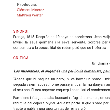
Producció:
Clément Miserez
Matthieu Warter
SINOPSI:
França, 1815. Després de 19 anys de condemna, Jean Valjean
Myriel, la seva germana i la seva serventa. Sorprès per 
consumeix o la possibilitat de redempció que se li ofereix.
CRÍTICA:
Un drama d
'Los miserables, el origen' és una pel·lícula humanista, pausa
“Abans que hi hagués un heroi, hi va haver un home… mise
seguida veiem aquest home passejant per la muntanya, i arri
al seu pas. El seu aspecte esquerp i patibulari el condemnen
Famolenc i fatigat, acaba buscant refugi al cementiri, on un
rebut, la del capellà Myriel. Aquesta porta sí que s'obre per 
tracte amable, i una oportunitat de reinserció.