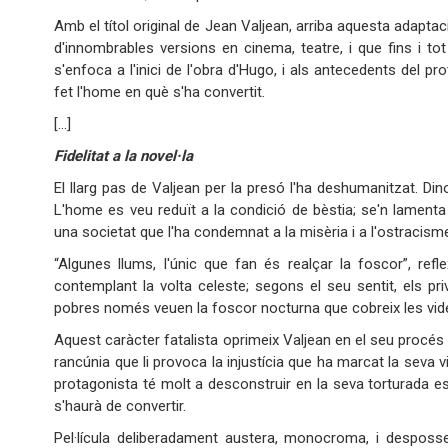
Amb el títol original de Jean Valjean, arriba aquesta adapta
d'innombrables versions en cinema, teatre, i que fins i to
s'enfoca a l'inici de l'obra d'Hugo, i als antecedents del p
fet l'home en què s'ha convertit.
[…]
Fidelitat a la novel·la
El llarg pas de Valjean per la presó l'ha deshumanitzat. Din
L'home es veu reduït a la condició de bèstia; se'n lament
una societat que l'ha condemnat a la misèria i a l'ostracism
“Algunes llums, l'únic que fan és realçar la foscor”, re
contemplant la volta celeste; segons el seu sentit, els pri
pobres només veuen la foscor nocturna que cobreix les vid
Aquest caràcter fatalista oprimeix Valjean en el seu procés 
rancúnia que li provoca la injustícia que ha marcat la seva vid
protagonista té molt a desconstruir en la seva torturada es
s'haurà de convertir.
Pel·lícula deliberadament austera, monocroma, i desposse