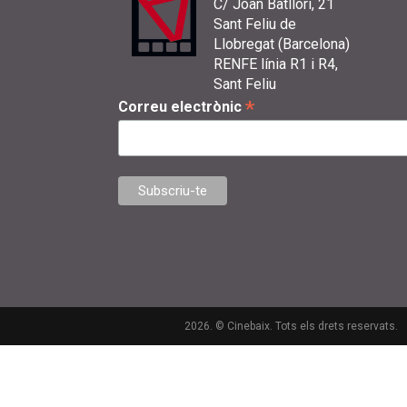
C/ Joan Batllori, 21
Sant Feliu de
Llobregat (Barcelona)
RENFE línia R1 i R4,
Sant Feliu
*
Correu electrònic
2026. © Cinebaix. Tots els drets reservats.