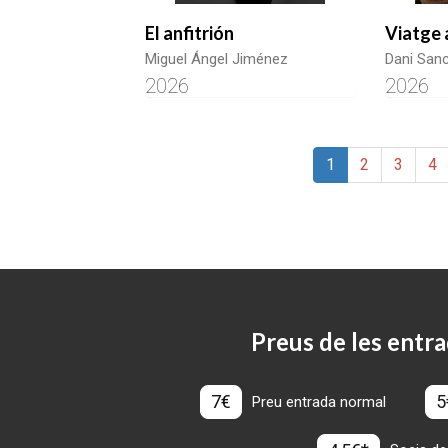
El anfitrión
Viatge 
Miguel Ángel Jiménez
Dani San
2026
2026
1
2
3
4
Preus de les entra
7€
5
Preu entrada normal