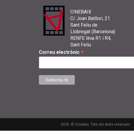
CINEBAIX
C/ Joan Batllori, 21
Sant Feliu de
Llobregat (Barcelona)
RENFE línia R1 i R4,
Sant Feliu
*
Correu electrònic
2026. © Cinebaix. Tots els drets reservats.