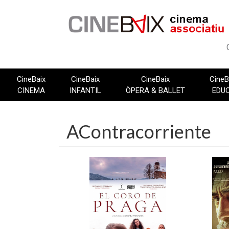
Vés
al
contingut
CineBaix
CineBaix
CineBaix
CineB
CINEMA
INFANTIL
ÒPERA & BALLET
EDU
AContracorriente