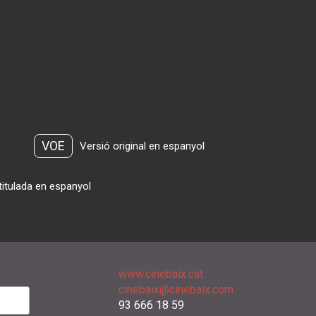
VOE
Versió original en espanyol
titulada en espanyol
www.cinebaix.cat
cinebaix@cinebaix.com
93 666 18 59