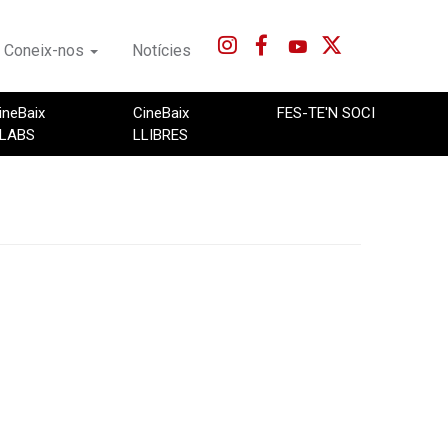
Coneix-nos
Notícies
ineBaix
CineBaix
FES-TE'N SOCI
LABS
LLIBRES