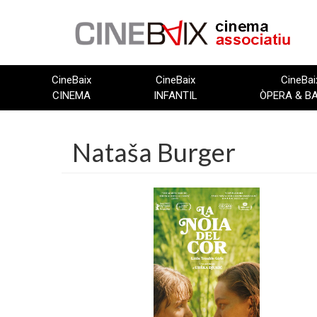
Vés
al
contingut
CineBaix
CineBaix
CineBai
CINEMA
INFANTIL
ÒPERA & B
Nataša Burger