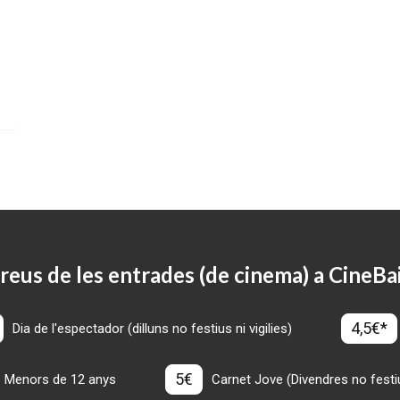
reus de les entrades (de cinema) a CineBa
4,5€*
Dia de l'espectador (dilluns no festius ni vigilies)
5€
Menors de 12 anys
Carnet Jove (Divendres no festius