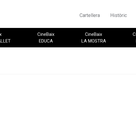
Cartellera
Històric
x
CineBaix
CineBaix
C
ALLET
EDUCA
LA MOSTRA