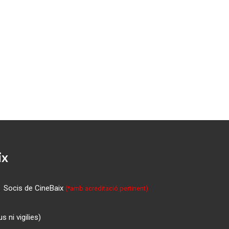
ix
Socis de CineBaix
(*amb acreditació pertinent)
 ni vigilies)