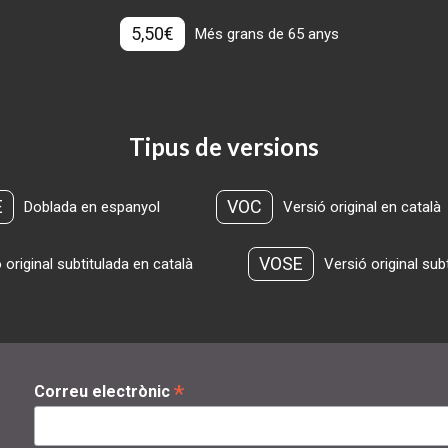
5,50€
Més grans de 65 anys
Tipus de versions
E
VOC
Doblada en espanyol
Versió original en català
VOSE
 original subtitulada en català
Versió original sub
*
Correu electrònic