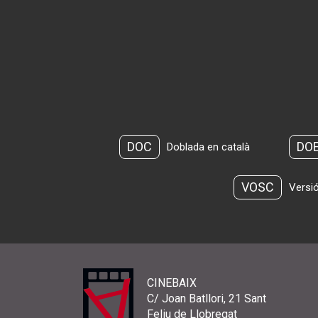
DOC
DO
Doblada en català
VOSC
Versió
CINEBAIX
C/ Joan Batllori, 21 Sant
Feliu de Llobregat