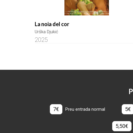
La noia del cor
Urška Djukić
2025
P
7€
5€
Preu entrada normal
5,50€