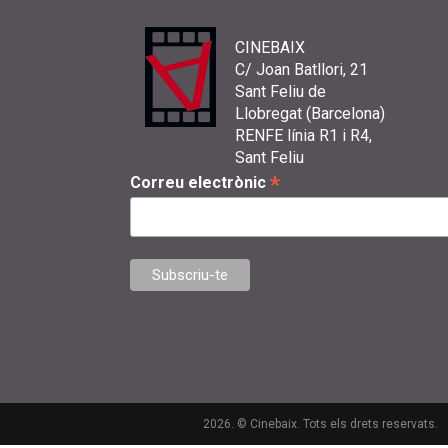
CINEBAIX
C/ Joan Batllori, 21
Sant Feliu de
Llobregat (Barcelona)
RENFE línia R1 i R4,
Sant Feliu
*
Correu electrònic
2026. © Cinebaix. Tots els drets reservats.