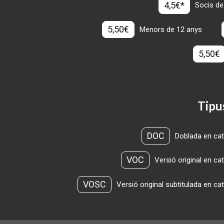
4,5€*
Socis de
5,50€
Menors de 12 anys
5,50€
Tipu
DOC
Doblada en cat
VOC
Versió original en ca
VOSC
Versió original subtitulada en ca