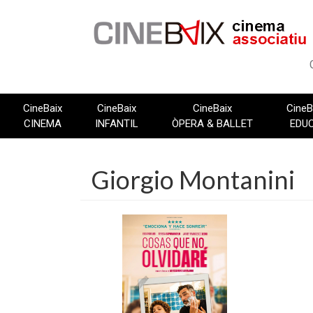
Vés
al
contingut
CineBaix
CineBaix
CineBaix
CineB
CINEMA
INFANTIL
ÒPERA & BALLET
EDU
Giorgio Montanini