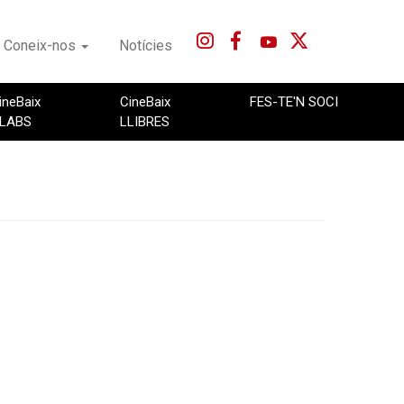
Coneix-nos
Notícies
ineBaix
CineBaix
FES-TE'N SOCI
LABS
LLIBRES