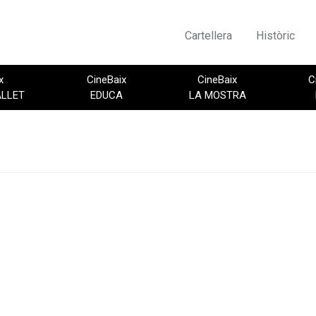
Cartellera
Històric
x
CineBaix
CineBaix
C
ALLET
EDUCA
LA MOSTRA