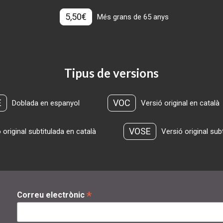
5,50€
Més grans de 65 anys
Tipus de versions
E
VOC
Doblada en espanyol
Versió original en català
VOSE
 original subtitulada en català
Versió original sub
*
Correu electrònic