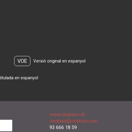
VOE
Versió original en espanyol
titulada en espanyol
www.cinebaix.cat
cinebaix@cinebaix.com
93 666 18 59