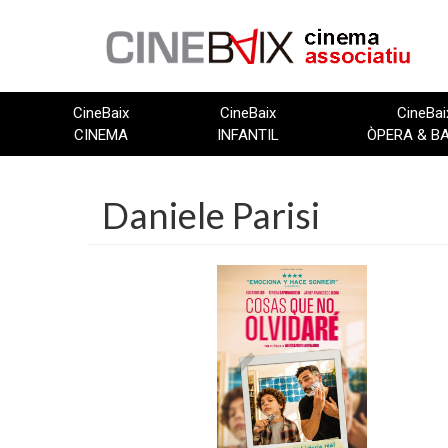
Vés
al
contingut
CineBaix
CineBaix
CineBai
CINEMA
INFANTIL
ÒPERA & B
Daniele Parisi