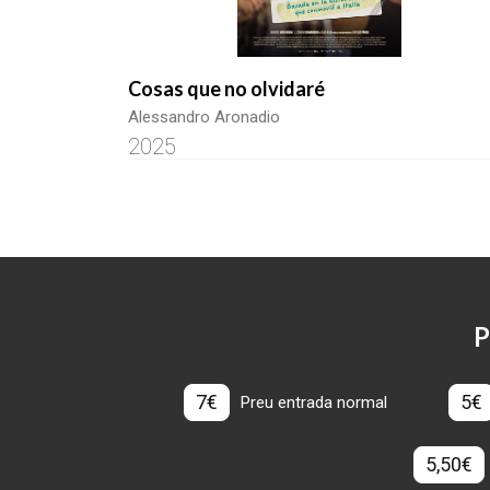
Cosas que no olvidaré
Alessandro Aronadio
2025
P
7€
5€
Preu entrada normal
5,50€