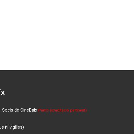
ix
Socis de CineBaix
(*amb acreditació pertinent)
 ni vigilies)