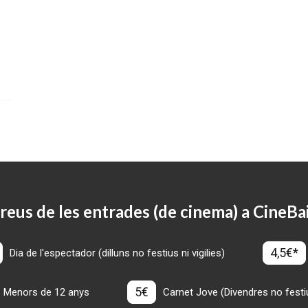
reus de les entrades (de cinema) a CineBa
4,5€*
Dia de l'espectador (dilluns no festius ni vigilies)
5€
Menors de 12 anys
Carnet Jove (Divendres no festius