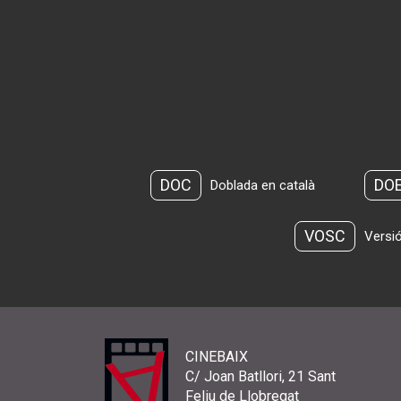
DOC
DO
Doblada en català
VOSC
Versió
CINEBAIX
C/ Joan Batllori, 21 Sant
Feliu de Llobregat