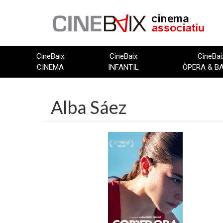
Vés
al
contingut
CineBaix
CineBaix
CineBai
CINEMA
INFANTIL
ÒPERA & B
Alba Sáez