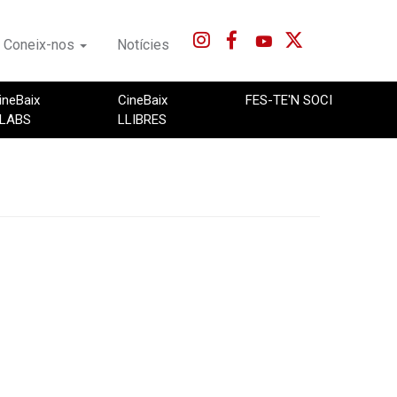
Coneix-nos
Notícies
ineBaix
CineBaix
FES-TE'N SOCI
LABS
LLIBRES