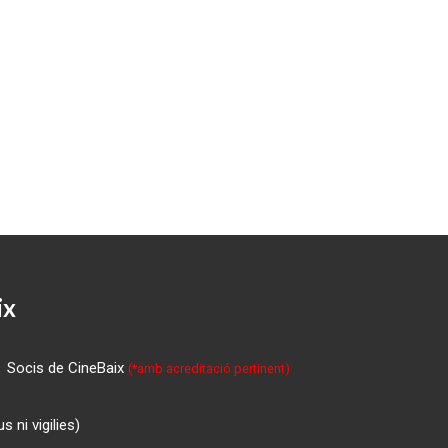
ix
Socis de CineBaix
(*amb acreditació pertinent)
 ni vigilies)