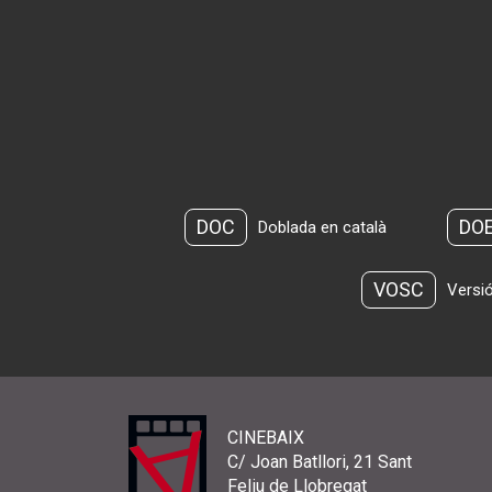
DOC
DO
Doblada en català
VOSC
Versió
CINEBAIX
C/ Joan Batllori, 21 Sant
Feliu de Llobregat