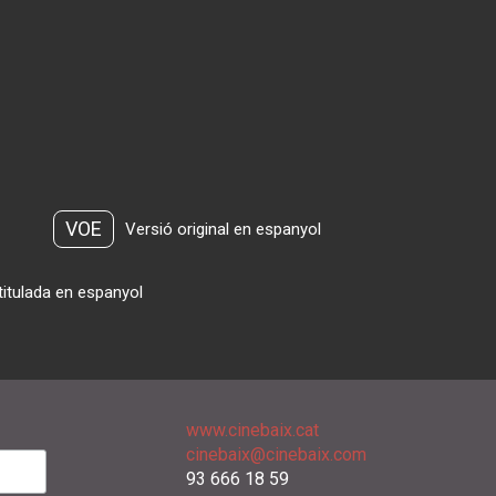
VOE
Versió original en espanyol
titulada en espanyol
www.cinebaix.cat
cinebaix@cinebaix.com
93 666 18 59