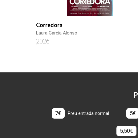
Corredora
Laura García Alonso
2026
P
7€
5€
Preu entrada normal
5,50€