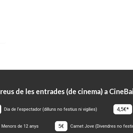
reus de les entrades (de cinema) a CineBa
4,5€*
Dia de l'espectador (dilluns no festius ni vigilies)
5€
Menors de 12 anys
Carnet Jove (Divendres no festius