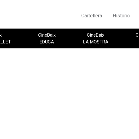
Cartellera
Històric
x
CineBaix
CineBaix
C
ALLET
EDUCA
LA MOSTRA