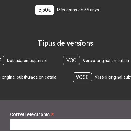
5,50€
Més grans de 65 anys
Tipus de versions
E
VOC
Doblada en espanyol
Versió original en català
VOSE
 original subtitulada en català
Versió original sub
*
Correu electrònic