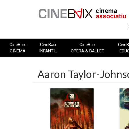
Vés
al
contingut
CineBaix
CineBaix
CineBaix
CineB
CINEMA
INFANTIL
ÒPERA & BALLET
EDU
Aaron Taylor-Johns