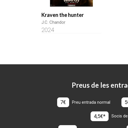
Kraven the hunter
J.C. Chandor
2024
Preus de les entra
7€
5
Preu entrada normal
4,5€*
Socis de