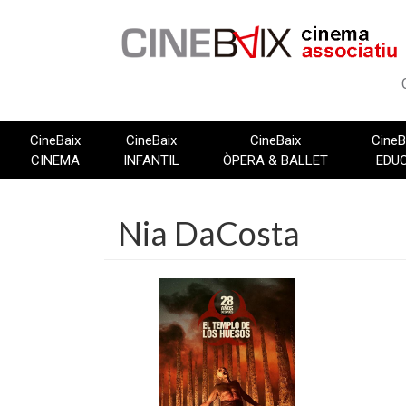
Vés
al
contingut
CineBaix
CineBaix
CineBaix
CineB
CINEMA
INFANTIL
ÒPERA & BALLET
EDU
Nia DaCosta