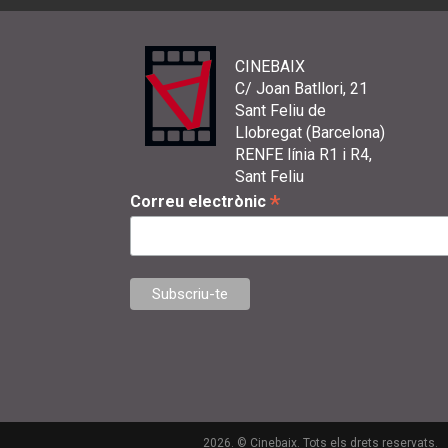
CINEBAIX
C/ Joan Batllori, 21
Sant Feliu de
Llobregat (Barcelona)
RENFE línia R1 i R4,
Sant Feliu
*
Correu electrònic
2026. © Cinebaix. Tots els drets reservats.