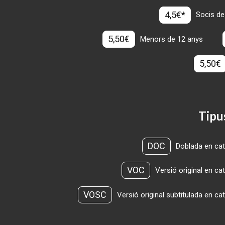
4,5€*
Socis de
5,50€
Menors de 12 anys
5,50€
Tipu
DOC
Doblada en cat
VOC
Versió original en ca
VOSC
Versió original subtitulada en ca