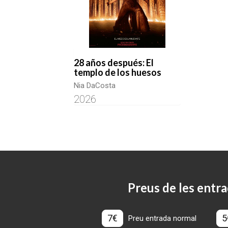
28 años después: El
templo de los huesos
Nia DaCosta
2026
Preus de les entra
7€
5
Preu entrada normal