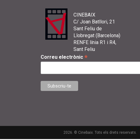
CINEBAIX
C/ Joan Batllori, 21
Sant Feliu de
Llobregat (Barcelona)
RENFE línia R1 i R4,
Sant Feliu
*
Correu electrònic
2026. © Cinebaix. Tots els drets reservats.