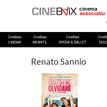
Vés
al
contingut
CineBaix
CineBaix
CineBaix
CineB
CINEMA
INFANTIL
ÒPERA & BALLET
EDU
Renato Sannio