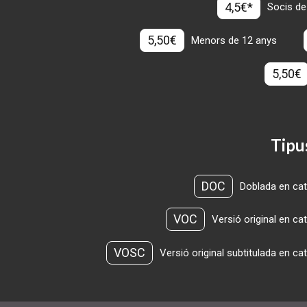
4,5€*
Socis de
5,50€
Menors de 12 anys
5,50€
Tipu
DOC
Doblada en cat
VOC
Versió original en ca
VOSC
Versió original subtitulada en ca