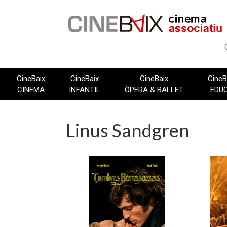
Vés
al
contingut
CineBaix
CineBaix
CineBaix
CineB
CINEMA
INFANTIL
ÒPERA & BALLET
EDU
Linus Sandgren