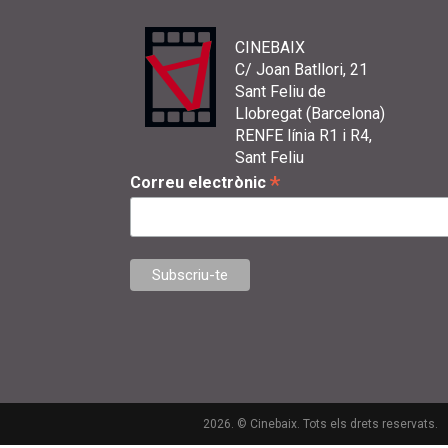
CINEBAIX
C/ Joan Batllori, 21
Sant Feliu de
Llobregat (Barcelona)
RENFE línia R1 i R4,
Sant Feliu
*
Correu electrònic
2026. © Cinebaix. Tots els drets reservats.