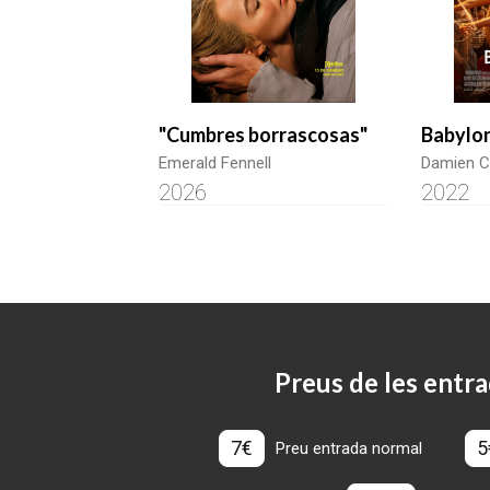
"Cumbres borrascosas"
Babylo
Emerald Fennell
Damien C
2026
2022
Preus de les entra
7€
5
Preu entrada normal