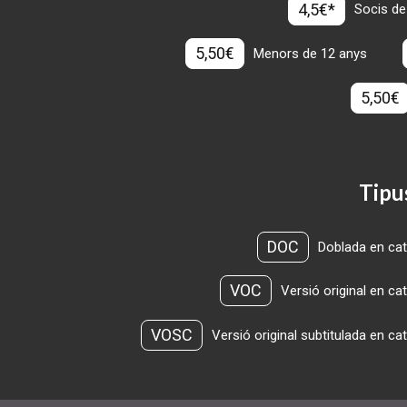
4,5€*
Socis de
5,50€
Menors de 12 anys
5,50€
Tipu
DOC
Doblada en cat
VOC
Versió original en ca
VOSC
Versió original subtitulada en ca