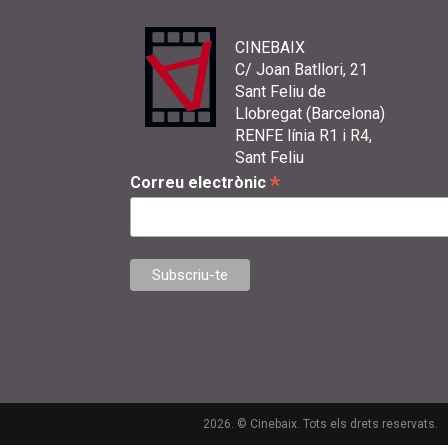
CINEBAIX
C/ Joan Batllori, 21
Sant Feliu de
Llobregat (Barcelona)
RENFE línia R1 i R4,
Sant Feliu
*
Correu electrònic
2026. © Cinebaix. Tots els drets reservats.