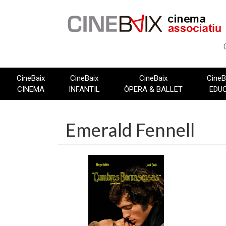
Vés
al
contingut
CineBaix
CineBaix
CineBaix
CineB
CINEMA
INFANTIL
ÒPERA & BALLET
EDU
Emerald Fennell