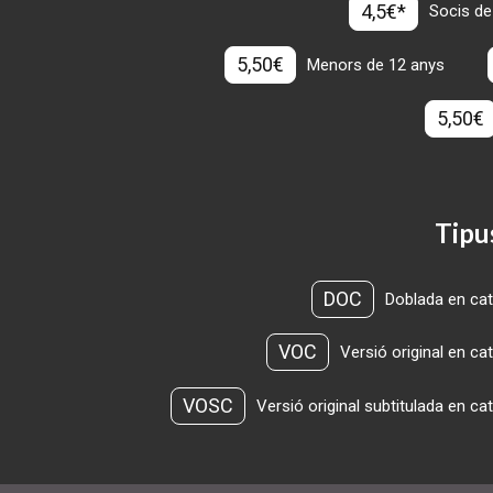
4,5€*
Socis de
5,50€
Menors de 12 anys
5,50€
Tipu
DOC
Doblada en cat
VOC
Versió original en ca
VOSC
Versió original subtitulada en ca