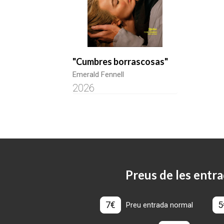
"Cumbres borrascosas"
Emerald Fennell
2026
Preus de les entra
7€
5
Preu entrada normal