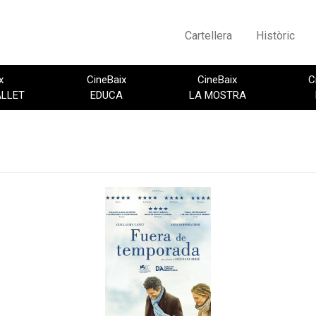
Cartellera
Històric
x
CineBaix
CineBaix
C
ALLET
EDUCA
LA MOSTRA