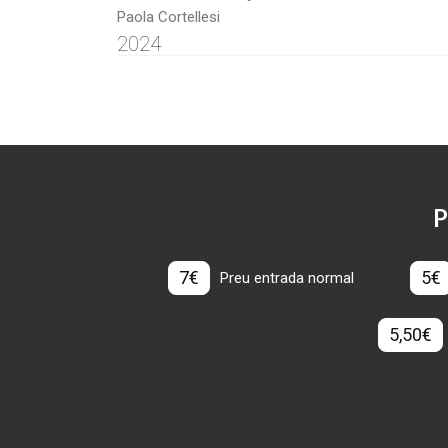
Paola Cortellesi
2024
P
7€
5€
Preu entrada normal
5,50€