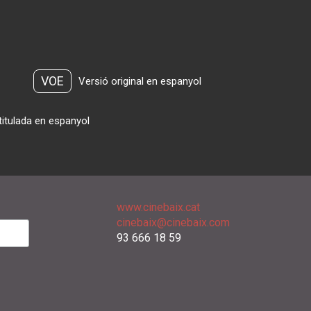
VOE
Versió original en espanyol
titulada en espanyol
www.cinebaix.cat
cinebaix@cinebaix.com
93 666 18 59