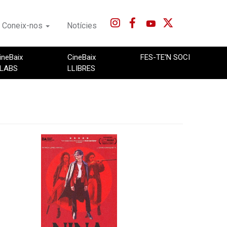
Coneix-nos
Notícies
ineBaix
CineBaix
FES-TE'N SOCI
LABS
LLIBRES