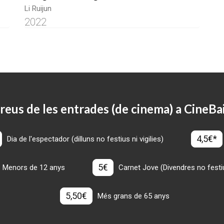
Li Ruijun
2022
reus de les entrades (de cinema) a CineBa
4,5€*
Dia de l'espectador (dilluns no festius ni vigilies)
5€
Menors de 12 anys
Carnet Jove (Divendres no festius
5,50€
Més grans de 65 anys