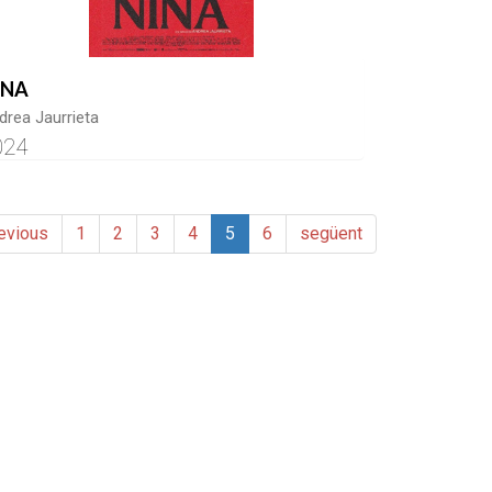
INA
drea Jaurrieta
024
evious
1
2
3
4
5
6
següent