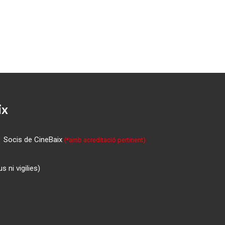
ix
Socis de CineBaix
(*amb acreditació pertinent)
 ni vigilies)