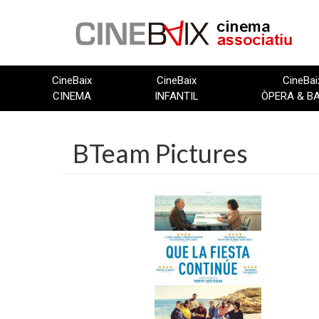
Vés
al
contingut
CineBaix
CineBaix
CineBai
CINEMA
INFANTIL
ÒPERA & B
BTeam Pictures