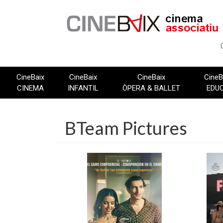
Vés
al
contingut
CineBaix
CineBaix
CineBaix
CineB
CINEMA
INFANTIL
ÒPERA & BALLET
EDU
BTeam Pictures