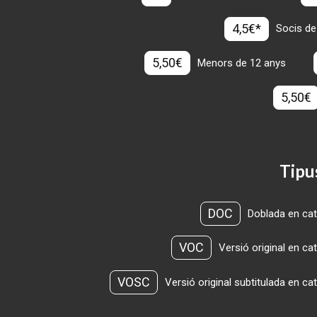
4,5€*
Socis de
5,50€
Menors de 12 anys
5,50€
Tipu
DOC
Doblada en cat
VOC
Versió original en ca
VOSC
Versió original subtitulada en ca