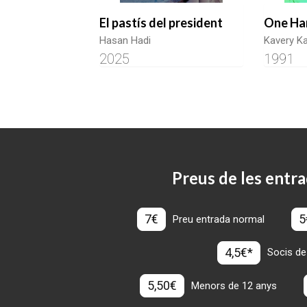
El pastís del president
One Han
Hasan Hadi
Kavery Ka
2025
1991
Preus de les entra
7€
5
Preu entrada normal
4,5€*
Socis de
5,50€
Menors de 12 anys