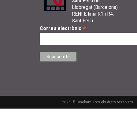
Sant Feliu de
Llobregat (Barcelona)
RENFE línia R1 i R4,
Sant Feliu
*
Correu electrònic
2026. © Cinebaix. Tots els drets reservats.