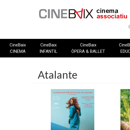
Vés
al
contingut
CineBaix
CineBaix
CineBaix
CineB
CINEMA
INFANTIL
ÒPERA & BALLET
EDU
Atalante