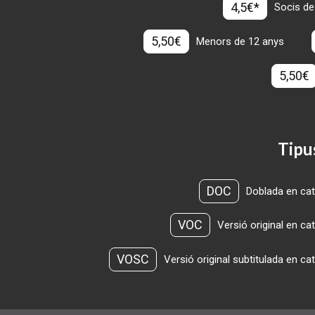
4,5€*
Socis de
5,50€
Menors de 12 anys
5,50€
Tipu
DOC
Doblada en cat
VOC
Versió original en ca
VOSC
Versió original subtitulada en ca