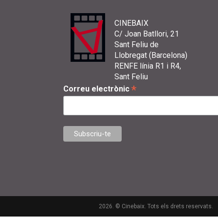
CINEBAIX
C/ Joan Batllori, 21
Sant Feliu de
Llobregat (Barcelona)
RENFE línia R1 i R4,
Sant Feliu
*
Correu electrònic
2026. © Cinebaix. Tots els drets reservats.