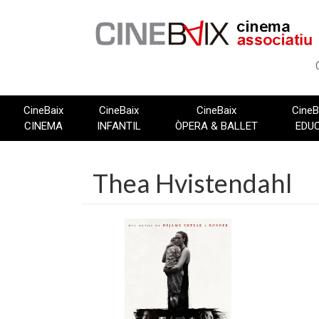
Vés
al
contingut
CineBaix
CineBaix
CineBaix
CineB
CINEMA
INFANTIL
ÒPERA & BALLET
EDU
Thea Hvistendahl