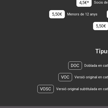
4,5€*
Socis de
5,50€
Menors de 12 anys
5,50€
Tipu
DOC
Doblada en cat
VOC
Versió original en ca
VOSC
Versió original subtitulada en ca