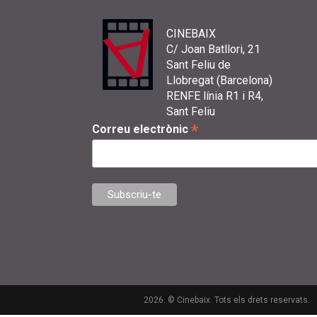
CINEBAIX
C/ Joan Batllori, 21
Sant Feliu de
Llobregat (Barcelona)
RENFE línia R1 i R4,
Sant Feliu
*
Correu electrònic
2026. © Cinebaix. Tots els drets reservats.