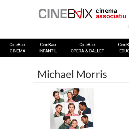
Vés
al
contingut
CineBaix
CineBaix
CineBaix
CineB
CINEMA
INFANTIL
ÒPERA & BALLET
EDU
Michael Morris