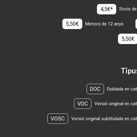
4,5€*
Socis de
5,50€
Menors de 12 anys
5,50€
Tipu
DOC
Doblada en cat
VOC
Versió original en ca
VOSC
Versió original subtitulada en ca