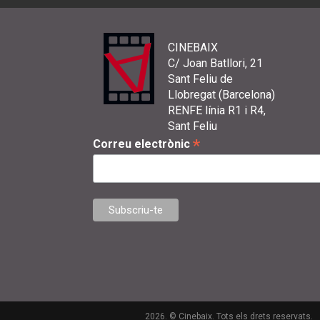
CINEBAIX
C/ Joan Batllori, 21
Sant Feliu de
Llobregat (Barcelona)
RENFE línia R1 i R4,
Sant Feliu
*
Correu electrònic
2026. © Cinebaix. Tots els drets reservats.