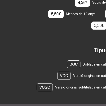
4,5€*
Socis de
5,50€
Menors de 12 anys
5,50€
Tipu
DOC
Doblada en cat
VOC
Versió original en ca
VOSC
Versió original subtitulada en ca