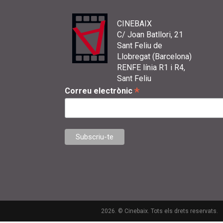
CINEBAIX
C/ Joan Batllori, 21
Sant Feliu de
Llobregat (Barcelona)
RENFE línia R1 i R4,
Sant Feliu
*
Correu electrònic
2026. © Cinebaix. Tots els drets reservats.