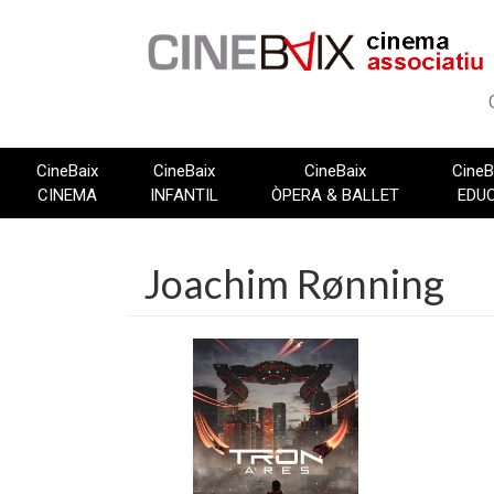
Vés
al
contingut
CineBaix
CineBaix
CineBaix
CineB
CINEMA
INFANTIL
ÒPERA & BALLET
EDU
Joachim Rønning