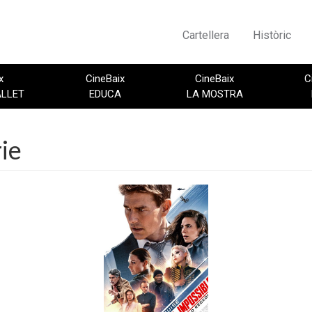
Cartellera
Històric
x
CineBaix
CineBaix
C
ALLET
EDUCA
LA MOSTRA
ie