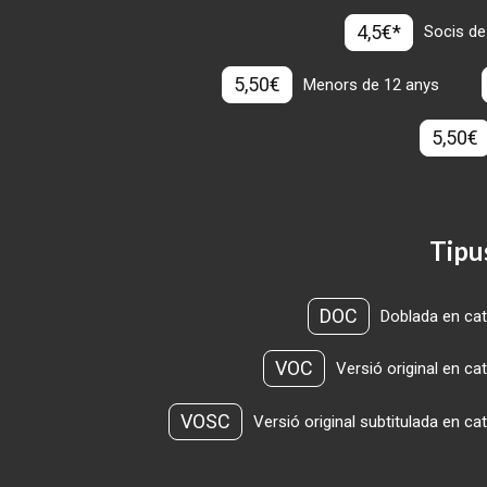
4,5€*
Socis de
5,50€
Menors de 12 anys
5,50€
Tipu
DOC
Doblada en cat
VOC
Versió original en ca
VOSC
Versió original subtitulada en ca