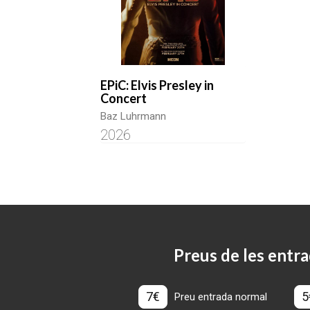
EPiC: Elvis Presley in
Concert
Baz Luhrmann
2026
Preus de les entra
7€
5
Preu entrada normal