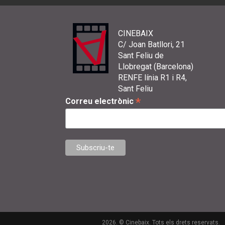
CINEBAIX
C/ Joan Batllori, 21
Sant Feliu de
Llobregat (Barcelona)
RENFE línia R1 i R4,
Sant Feliu
*
Correu electrònic
2026. © Cinebaix. Tots els drets reservats.