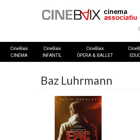
Vés
al
contingut
CineBaix
CineBaix
CineBaix
CineB
CINEMA
INFANTIL
ÒPERA & BALLET
EDU
Baz Luhrmann