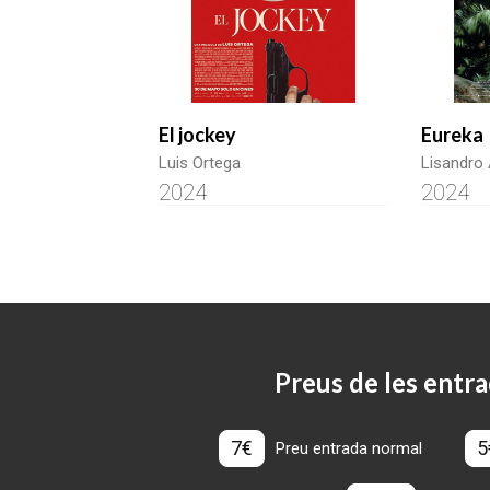
El jockey
Eureka
Luis Ortega
Lisandro
2024
2024
Preus de les entra
7€
5
Preu entrada normal