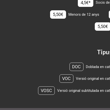
4,5€*
Socis de
5,50€
Menors de 12 anys
5,50€
Tipu
DOC
Doblada en cat
VOC
Versió original en ca
VOSC
Versió original subtitulada en ca