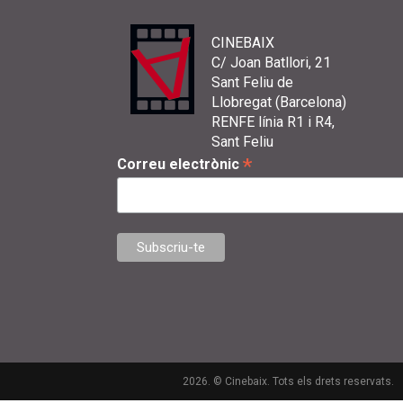
CINEBAIX
C/ Joan Batllori, 21
Sant Feliu de
Llobregat (Barcelona)
RENFE línia R1 i R4,
Sant Feliu
*
Correu electrònic
2026. © Cinebaix. Tots els drets reservats.