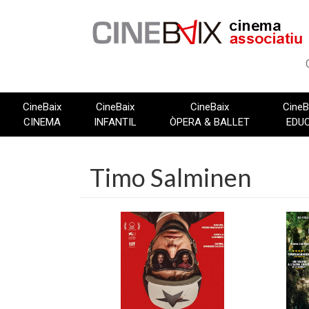
Vés
al
contingut
CineBaix
CineBaix
CineBaix
CineB
CINEMA
INFANTIL
ÒPERA & BALLET
EDU
Timo Salminen