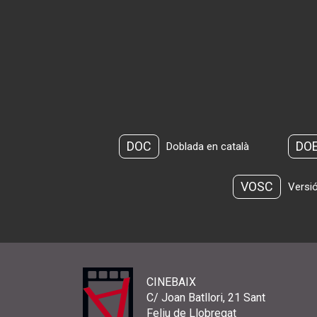
DOC
DO
Doblada en català
VOSC
Versió
CINEBAIX
C/ Joan Batllori, 21 Sant
Feliu de Llobregat