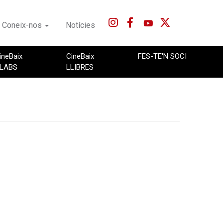
Coneix-nos
Notícies
ineBaix
CineBaix
FES-TE'N SOCI
LABS
LLIBRES