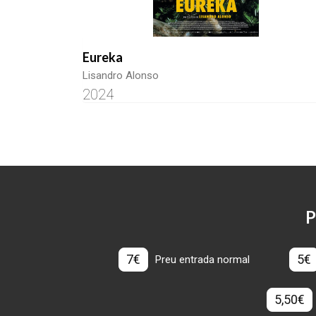
Eureka
Lisandro Alonso
2024
P
7€
5€
Preu entrada normal
5,50€