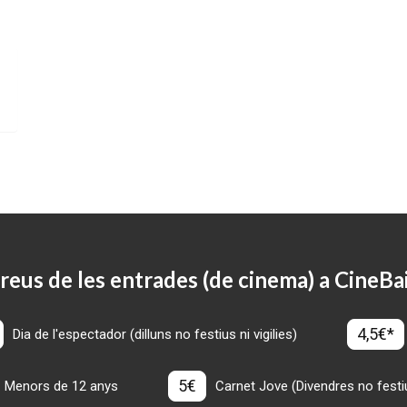
reus de les entrades (de cinema) a CineBa
4,5€*
Dia de l'espectador (dilluns no festius ni vigilies)
5€
Menors de 12 anys
Carnet Jove (Divendres no festius