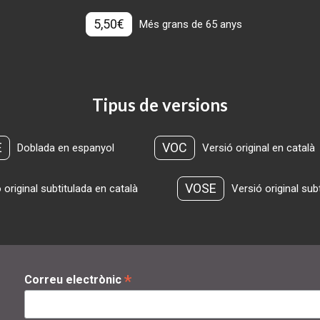
5,50€
Més grans de 65 anys
Tipus de versions
E
VOC
Doblada en espanyol
Versió original en català
VOSE
 original subtitulada en català
Versió original sub
*
Correu electrònic