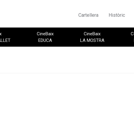
Cartellera
Històric
x
CineBaix
CineBaix
C
ALLET
EDUCA
LA MOSTRA