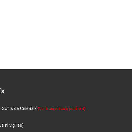
ix
Socis de CineBaix
(*amb acreditació pertinent)
 ni vigilies)