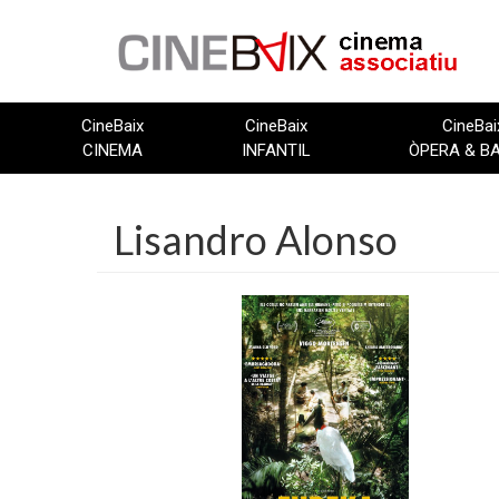
Vés
al
contingut
CineBaix
CineBaix
CineBai
CINEMA
INFANTIL
ÒPERA & B
Lisandro Alonso