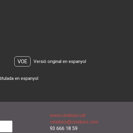
VOE
Versió original en espanyol
titulada en espanyol
www.cinebaix.cat
cinebaix@cinebaix.com
93 666 18 59