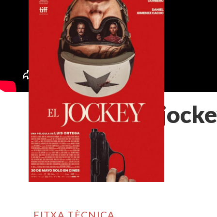
El jock
FITXA TÈCNICA