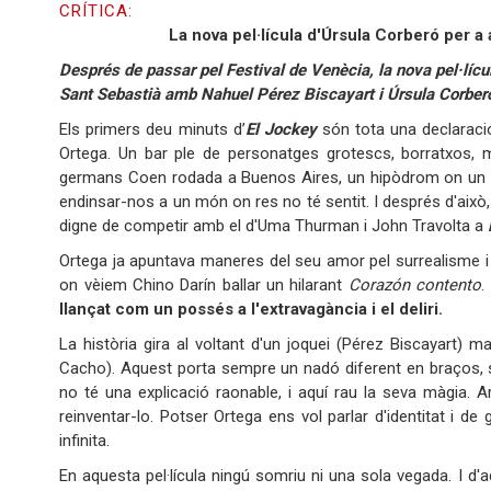
CRÍTICA:
La nova pel·lícula d'Úrsula Corberó per a 
Després de passar pel Festival de Venècia, la nova pel·lícula
Sant Sebastià amb Nahuel Pérez Biscayart i Úrsula Corber
Els primers deu minuts d’
El Jockey
són tota una declaració 
Ortega. Un bar ple de personatges grotescs, borratxos, m
germans Coen rodada a Buenos Aires, un hipòdrom on un ge
endinsar-nos a un món on res no té sentit. I després d'això,
digne de competir amb el d'Uma Thurman i John Travolta a
Ortega ja apuntava maneres del seu amor pel surrealisme i
on vèiem Chino Darín ballar un hilarant
Corazón contento
.
llançat com un possés a l'extravagància i el deliri.
La història gira al voltant d'un joquei (Pérez Biscayart) 
Cacho). Aquest porta sempre un nadó diferent en braços, s
no té una explicació raonable, i aquí rau la seva màgia. A
reinventar-lo. Potser Ortega ens vol parlar d'identitat i 
infinita.
En aquesta pel·lícula ningú somriu ni una sola vegada. I 