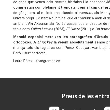
de gags que venen dels rostres hieràtics i la desconnex
comú estan completament trencats, com el cap del pro
de gàngsters, al melodrama clàssic, al
western
, als Mont
univers propi. Existeix algun túnel que el comunica amb el
amb el d'Aki Akaurismaki. No és casual que el director de f
títols com
Fallen Leaves
(2023),
El Havre
(2011) o
Un homb
Menció especial mereixen les coreografies d'Úrsula 
ortodoxos. A
El jockey
la veiem absolutament sense pre
maneja tots els registres com Pérez Biscayart –amb qui Lu
Però li surt perfecte.
Laura Pérez - fotogramas.es
Preus de les entra