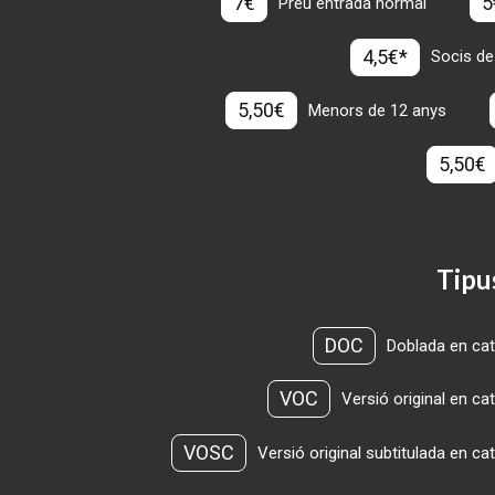
7€
5
Preu entrada normal
4,5€*
Socis de
5,50€
Menors de 12 anys
5,50€
Tipu
DOC
Doblada en cat
VOC
Versió original en ca
VOSC
Versió original subtitulada en ca