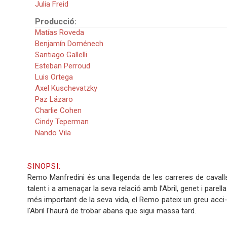
Julia Freid
Producció:
Matías Roveda
Benjamín Doménech
Santiago Gallelli
Esteban Perroud
Luis Ortega
Axel Kuschevatzky
Paz Lázaro
Charlie Cohen
Cindy Teperman
Nando Vila
SINOPSI:
Remo Manfredini és una llegenda de les carreres de caval
talent i a amenaçar la seva relació amb l’Abril, genet i parel
més important de la seva vida, el Remo pateix un greu acci-d
l'Abril l'haurà de trobar abans que sigui massa tard.