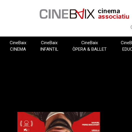
Vés
al
contingut
CineBaix
CineBaix
CineBaix
CineB
CINEMA
INFANTIL
ÒPERA & BALLET
EDU