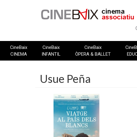
Vés
al
contingut
CineBaix
CineBaix
CineBaix
CineB
CINEMA
INFANTIL
ÒPERA & BALLET
EDU
Usue Peña