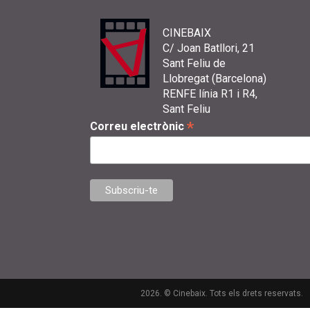
CINEBAIX
C/ Joan Batllori, 21
Sant Feliu de
Llobregat (Barcelona)
RENFE línia R1 i R4,
Sant Feliu
*
Correu electrònic
2026. © Cinebaix. Tots els drets reservats.