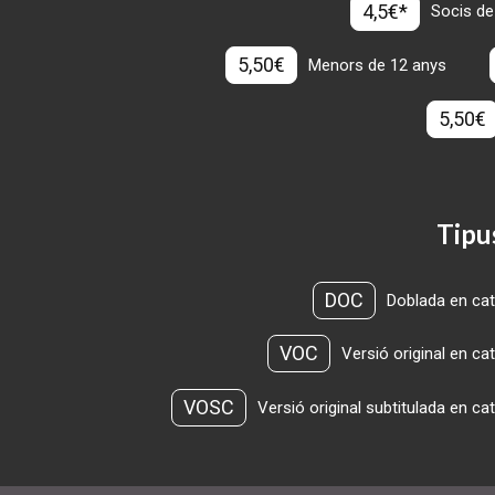
4,5€*
Socis de
5,50€
Menors de 12 anys
5,50€
Tipu
DOC
Doblada en cat
VOC
Versió original en ca
VOSC
Versió original subtitulada en ca