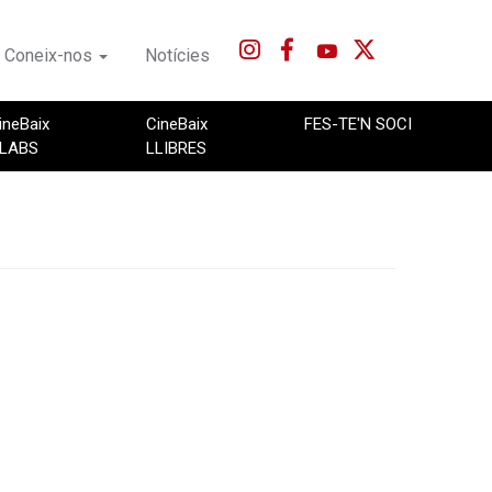
Coneix-nos
Notícies
ineBaix
CineBaix
FES-TE'N SOCI
LABS
LLIBRES