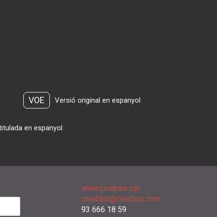
VOE
Versió original en espanyol
titulada en espanyol
www.cinebaix.cat
cinebaix@cinebaix.com
93 666 18 59