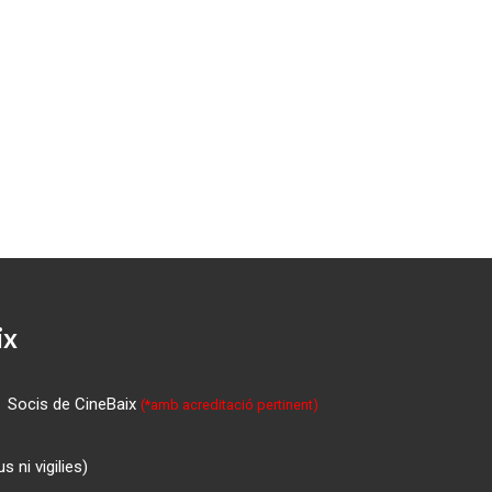
ix
Socis de CineBaix
(*amb acreditació pertinent)
 ni vigilies)