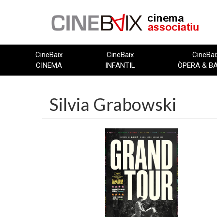
Vés
al
contingut
CineBaix
CineBaix
CineBai
CINEMA
INFANTIL
ÒPERA & B
Silvia Grabowski