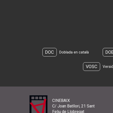
DOC
DO
Doblada en català
VOSC
Versió
CINEBAIX
C/ Joan Batllori, 21 Sant
Feliu de Llobregat