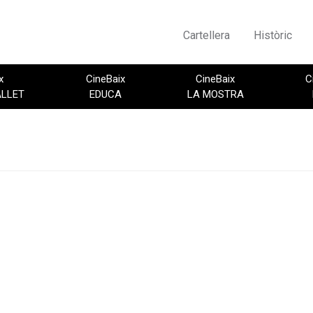
Cartellera
Històric
x
CineBaix
CineBaix
C
ALLET
EDUCA
LA MOSTRA