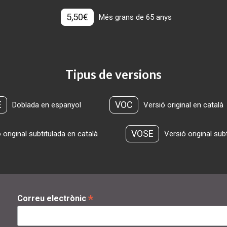
5,50€
Més grans de 65 anys
Tipus de versions
E
VOC
Doblada en espanyol
Versió original en català
VOSE
 original subtitulada en català
Versió original sub
*
Correu electrònic