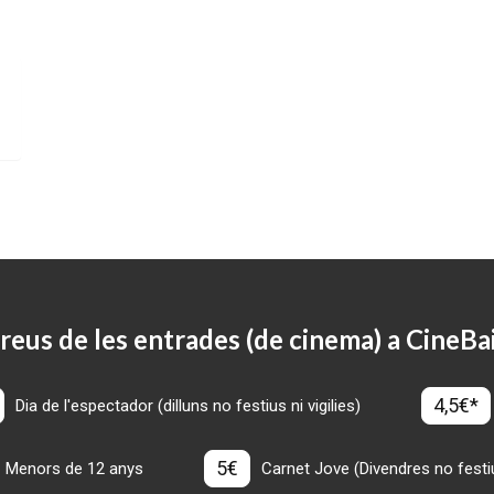
reus de les entrades (de cinema) a CineBa
4,5€*
Dia de l'espectador (dilluns no festius ni vigilies)
5€
Menors de 12 anys
Carnet Jove (Divendres no festius