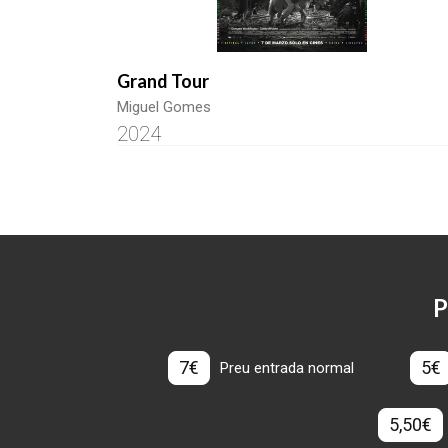
Grand Tour
Miguel Gomes
2024
P
7€
5€
Preu entrada normal
5,50€