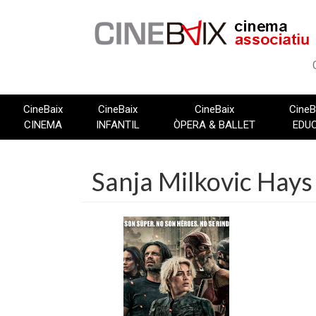
Vés
al
contingut
CineBaix
CineBaix
CineBaix
CineB
CINEMA
INFANTIL
ÒPERA & BALLET
EDU
Sanja Milkovic Hays