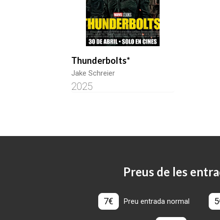
Thunderbolts*
Jake Schreier
2025
Preus de les entra
7€
5
Preu entrada normal