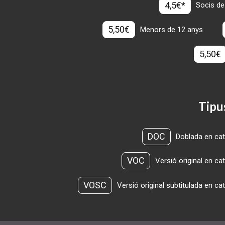
4,5€*
Socis de
5,50€
Menors de 12 anys
5,50€
Tipu
DOC
Doblada en cat
VOC
Versió original en ca
VOSC
Versió original subtitulada en ca