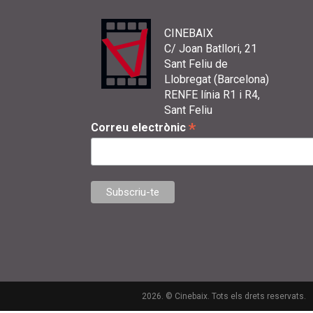
CINEBAIX
C/ Joan Batllori, 21
Sant Feliu de
Llobregat (Barcelona)
RENFE línia R1 i R4,
Sant Feliu
*
Correu electrònic
2026. © Cinebaix. Tots els drets reservats.