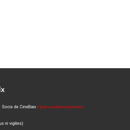
ix
Socis de CineBaix
(*amb acreditació pertinent)
 ni vigilies)