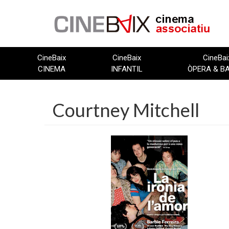
Vés
al
contingut
CineBaix
CineBaix
CineBai
CINEMA
INFANTIL
ÒPERA & B
Courtney Mitchell