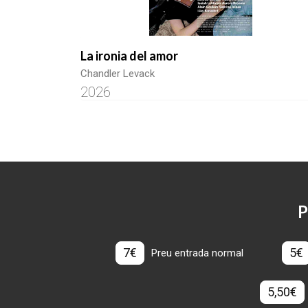
La ironia del amor
Chandler Levack
2026
P
7€
5€
Preu entrada normal
5,50€