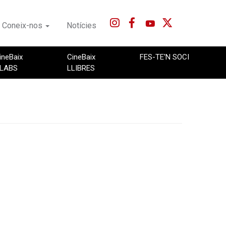
Coneix-nos
Notícies
ineBaix
CineBaix
FES-TE'N SOCI
LABS
LLIBRES