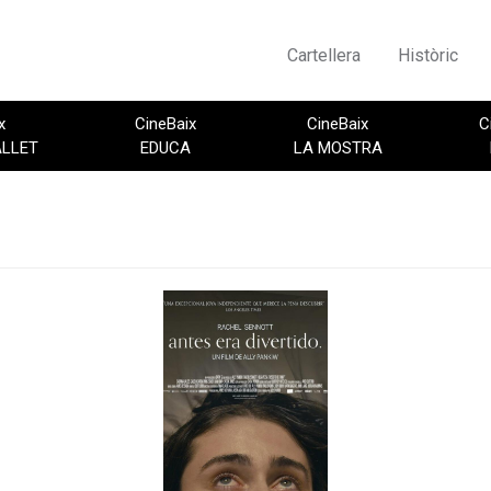
Cartellera
Històric
x
CineBaix
CineBaix
C
ALLET
EDUCA
LA MOSTRA