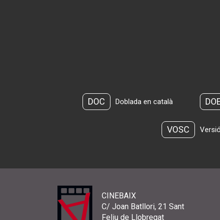
DOC
DO
Doblada en català
VOSC
Versió
CINEBAIX
C/ Joan Batllori, 21 Sant
Feliu de Llobregat