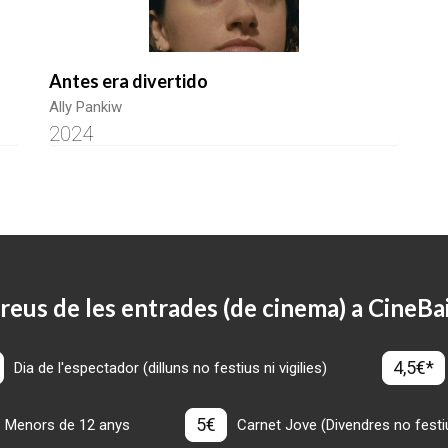
Antes era divertido
Ally Pankiw
2024
reus de les entrades (de cinema) a CineBa
4,5€*
Dia de l'espectador (dilluns no festius ni vigilies)
5€
Menors de 12 anys
Carnet Jove (Divendres no festius