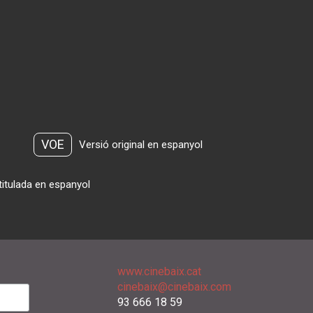
VOE
Versió original en espanyol
titulada en espanyol
www.cinebaix.cat
cinebaix@cinebaix.com
93 666 18 59