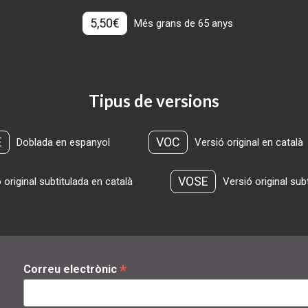
5,50€
Més grans de 65 anys
Tipus de versions
E
VOC
Doblada en espanyol
Versió original en català
VOSE
 original subtitulada en català
Versió original sub
*
Correu electrònic