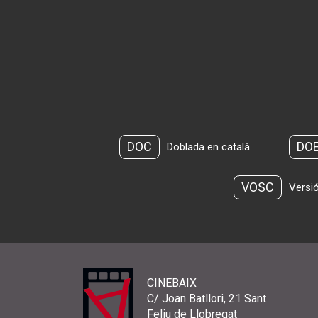
DOC
DO
Doblada en català
VOSC
Versió
CINEBAIX
C/ Joan Batllori, 21 Sant
Feliu de Llobregat