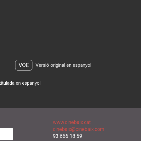
VOE
Versió original en espanyol
titulada en espanyol
www.cinebaix.cat
cinebaix@cinebaix.com
93 666 18 59