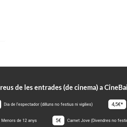
reus de les entrades (de cinema) a CineBa
4,5€*
Dia de l'espectador (dilluns no festius ni vigilies)
5€
Menors de 12 anys
Carnet Jove (Divendres no festius