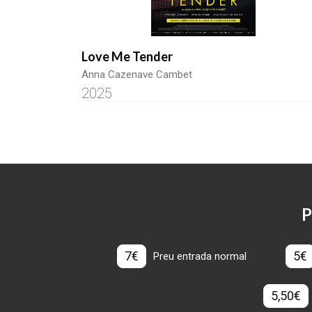
Love Me Tender
Anna Cazenave Cambet
2025
P
7€
5€
Preu entrada normal
5,50€