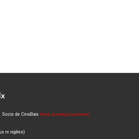
ix
Socis de CineBaix
(*amb acreditació pertinent)
 ni vigilies)