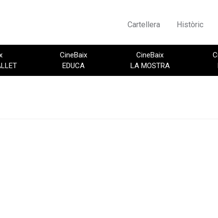
Cartellera
Històric
x
CineBaix
CineBaix
C
ALLET
EDUCA
LA MOSTRA