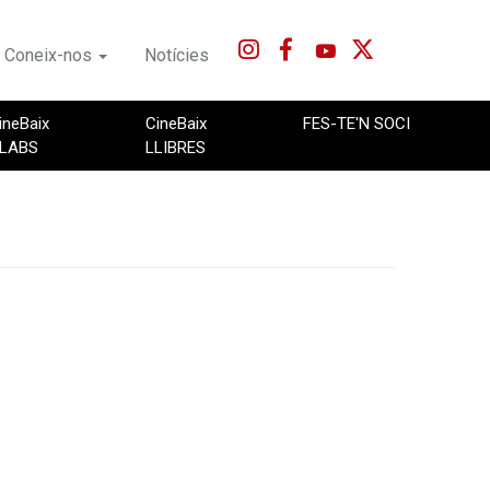
Coneix-nos
Notícies
ineBaix
CineBaix
FES-TE'N SOCI
LABS
LLIBRES