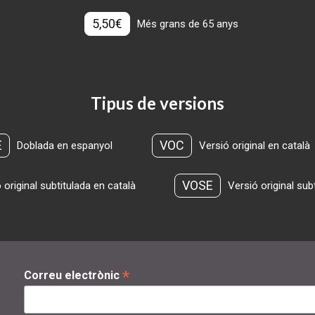
5,50€
Més grans de 65 anys
Tipus de versions
E
VOC
Doblada en espanyol
Versió original en català
VOSE
 original subtitulada en català
Versió original sub
*
Correu electrònic