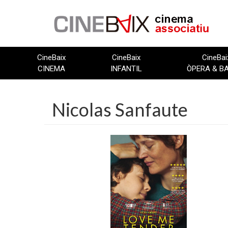
Vés
al
contingut
CineBaix
CineBaix
CineBai
CINEMA
INFANTIL
ÒPERA & B
Nicolas Sanfaute