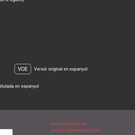
VOE
Versió original en espanyol
titulada en espanyol
www.cinebaix.cat
cinebaix@cinebaix.com