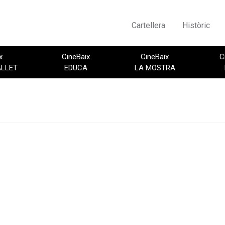
Cartellera
Històric
x
CineBaix
CineBaix
C
ALLET
EDUCA
LA MOSTRA