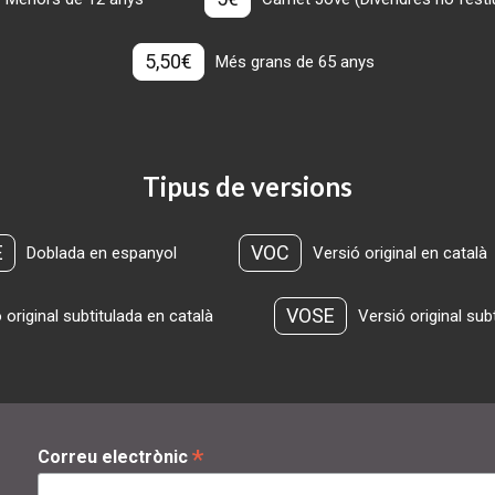
5,50€
Més grans de 65 anys
Tipus de versions
E
VOC
Doblada en espanyol
Versió original en català
VOSE
 original subtitulada en català
Versió original sub
*
Correu electrònic