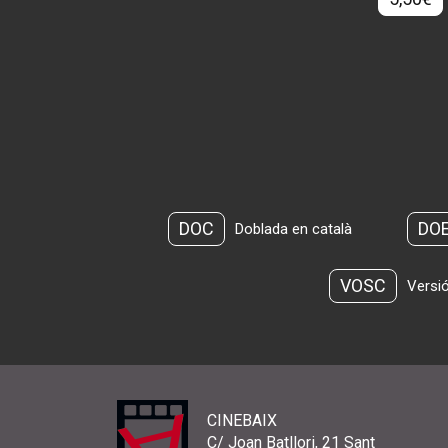
DOC
DO
Doblada en català
VOSC
Versió
CINEBAIX
C/ Joan Batllori, 21 Sant