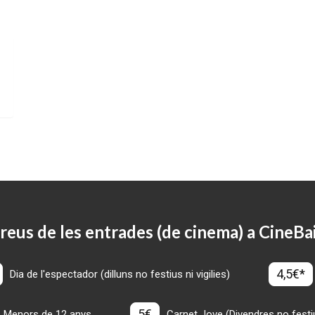
reus de les entrades (de cinema) a CineBa
4,5€*
Dia de l'espectador (dilluns no festius ni vigilies)
5€
Menors de 12 anys
Carnet Jove (Divendres no festius