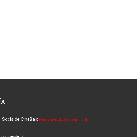
ix
Socis de CineBaix
(*amb acreditació pertinent)
 ni vigilies)