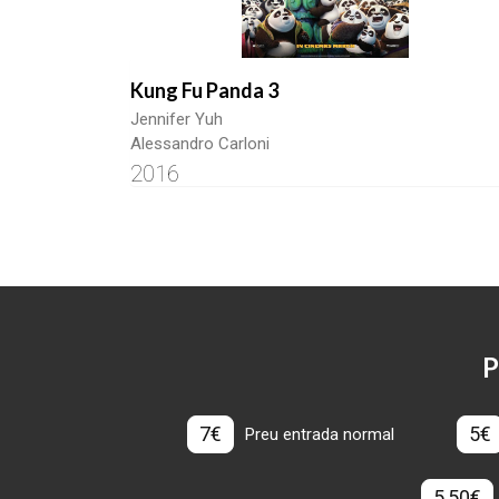
Kung Fu Panda 3
Jennifer Yuh
Alessandro Carloni
2016
P
7€
5€
Preu entrada normal
5,50€