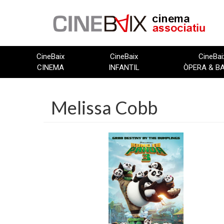
Vés
al
contingut
CineBaix
CineBaix
CineBai
CINEMA
INFANTIL
ÒPERA & B
Melissa Cobb