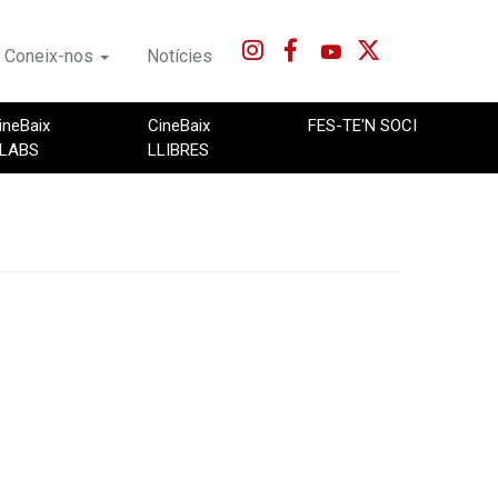
Coneix-nos
Notícies
ineBaix
CineBaix
FES-TE'N SOCI
LABS
LLIBRES