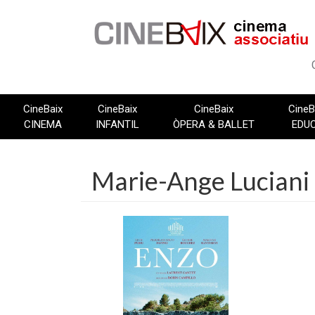
Vés
al
contingut
CineBaix
CineBaix
CineBaix
CineB
CINEMA
INFANTIL
ÒPERA & BALLET
EDU
Marie-Ange Luciani