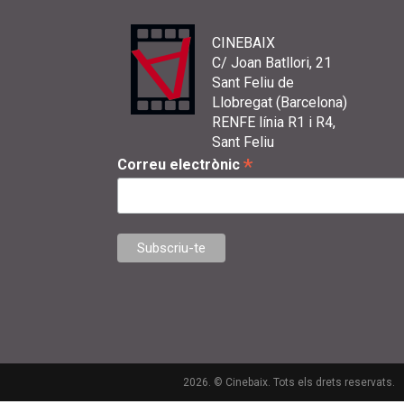
CINEBAIX
C/ Joan Batllori, 21
Sant Feliu de
Llobregat (Barcelona)
RENFE línia R1 i R4,
Sant Feliu
*
Correu electrònic
2026. © Cinebaix. Tots els drets reservats.