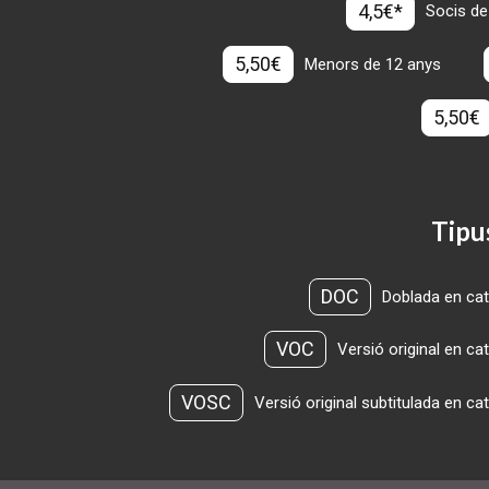
4,5€*
Socis de
5,50€
Menors de 12 anys
5,50€
Tipu
DOC
Doblada en cat
VOC
Versió original en ca
VOSC
Versió original subtitulada en ca